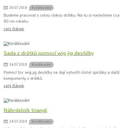
26
.
07
.
2019
Korálkování
Budeme pracovat s celou cívkou drátku. Na tu si navlečeme cca
60 cm rokailu.
celý článek
Sada z drátků pomocí wig jig destičky
24
.
07
.
2019
Korálkování
Pomocí tzv. wig jig destičky se dají vytvořit různé spirálky a další
komponenty z drátků.
celý článek
Náhrdelník triangl
24
.
07
.
2019
Korálkování