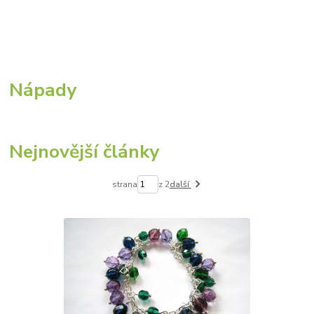
Nápady
Nejnovější články
strana
z 2
další