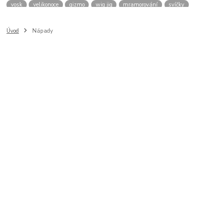
vosk
velikonoce
gizmo
wig jig
mramorování
svíčky
spirály
drátkovací kolotoč
sklo
pryskyřice
vejce
přívěšek
plstění
filcování
rouno
smaltování
efcolor
hedvábí
tričko
Úvod
Nápady
nábytek
osteo
brož
window color
polystyren
svíčka
šablona
savování
puzzle
káva
cibulák
hodiny
nádobí