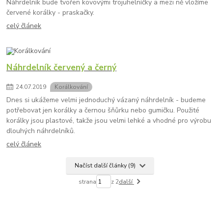
Náhrdelník bude tvořen kovovými trojuhelníčky a mezi ně vložíme
červené korálky - praskačky.
celý článek
Náhrdelník červený a černý
24
.
07
.
2019
Korálkování
Dnes si ukážeme velmi jednoduchý vázaný náhrdelník - budeme
potřebovat jen korálky a černou šňůrku nebo gumičku. Použité
korálky jsou plastové, takže jsou velmi lehké a vhodné pro výrobu
dlouhých náhrdelníků.
celý článek
Načíst další články (9)
strana
z 2
další