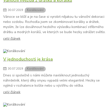
Vánoční hvězda z drátků a korálků
30
.
07
.
2019
Korálkování
Vánoce se blíží a je na čase si vyrobit nějakou tu vánoční dekoraci
nebo ozdobu. Rozhodla jsem se zkombinovat korálky a drátek,
myslím, že lze dosáhnout hezkého výsledku kombinací stříbrného
drátku a modrých korálů, ve kterých se bude hezky odrážet světlo.
celý článek
V jednoduchosti je krása
30
.
07
.
2019
Korálkování
Dnes si společně s námi můžete navléknout jednoduchý
náhrdelník, který díky onyxu vypadá velmi elegantně. Hezky se
vyjímá v rozhalence košile nebo u výstřihu do véčka.
celý článek