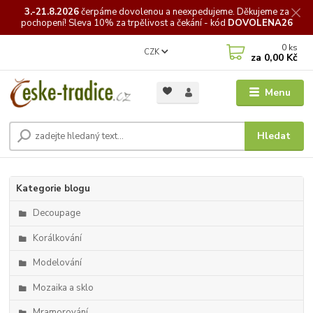
3.-21.8.2026
čerpáme
dovolenou a neexpedujeme. Děkujeme za
pochopení! Sleva 10% za trpělivost a čekání - kód
DOVOLENA26
0
ks
CZK
za
0,00 Kč
Menu
Hledat
Kategorie blogu
Decoupage
Korálkování
Modelování
Mozaika a sklo
Mramorování