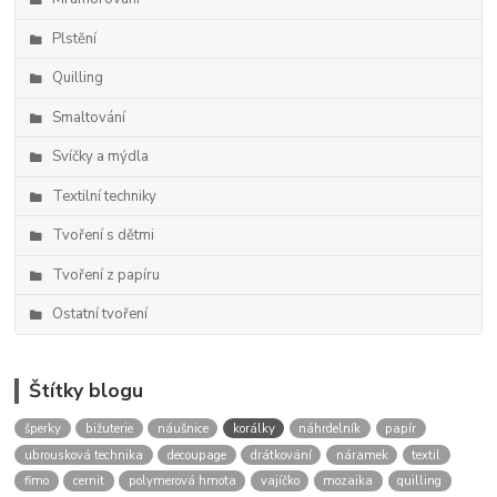
Plstění
Quilling
Smaltování
Svíčky a mýdla
Textilní techniky
Tvoření s dětmi
Tvoření z papíru
Ostatní tvoření
Štítky blogu
šperky
bižuterie
náušnice
korálky
náhrdelník
papír
ubrousková technika
decoupage
drátkování
náramek
textil
fimo
cernit
polymerová hmota
vajíčko
mozaika
quilling