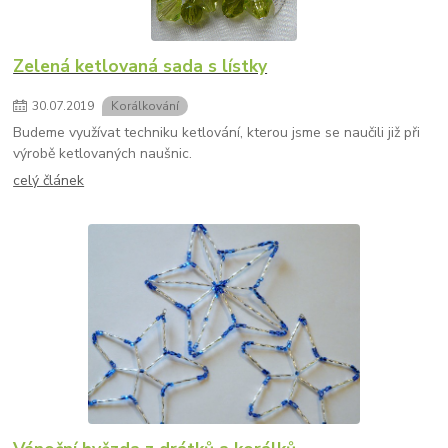
Zelená ketlovaná sada s lístky
30
.
07
.
2019
Korálkování
Budeme využívat techniku ketlování, kterou jsme se naučili již při
výrobě ketlovaných naušnic.
celý článek