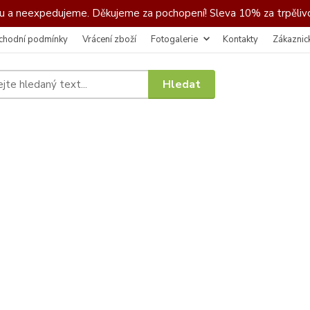
 a neexpedujeme. Děkujeme za pochopení! Sleva 10% za trpělivo
chodní podmínky
Vrácení zboží
Fotogalerie
Kontakty
Zákaznic
Hledat