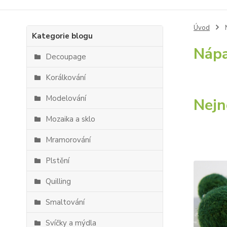
Úvod
Kategorie blogu
Náp
Decoupage
Korálkování
Modelování
Nejn
Mozaika a sklo
Mramorování
Plstění
Quilling
Smaltování
Svíčky a mýdla