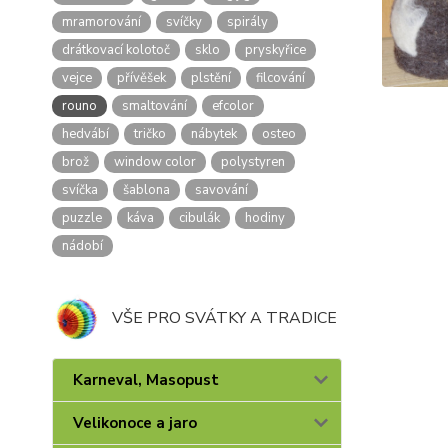
mramorování
svíčky
spirály
drátkovací kolotoč
sklo
pryskyřice
vejce
přívěšek
plstění
filcování
rouno
smaltování
efcolor
hedvábí
tričko
nábytek
osteo
brož
window color
polystyren
svíčka
šablona
savování
puzzle
káva
cibulák
hodiny
nádobí
VŠE PRO SVÁTKY A TRADICE
Karneval, Masopust
Velikonoce a jaro