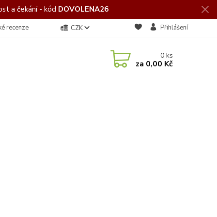
st a čekání - kód
DOVOLENA26
ké recenze
Přihlášení
CZK
0
ks
za
0,00 Kč