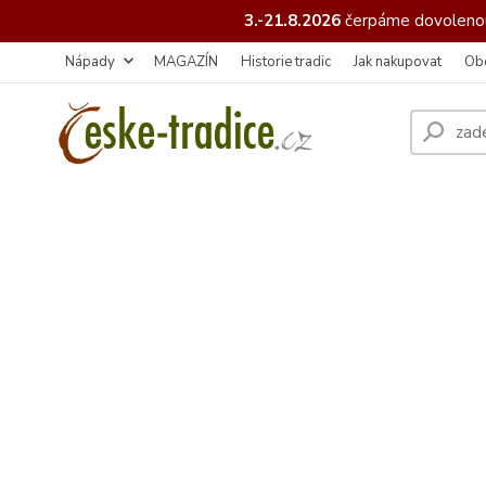
3.-21.8.2026
čerpáme
dovolenou
Nápady
MAGAZÍN
Historie tradic
Jak nakupovat
Ob