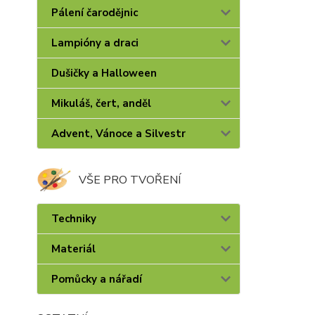
Pálení čarodějnic
Lampióny a draci
Dušičky a Halloween
Mikuláš, čert, anděl
Advent, Vánoce a Silvestr
VŠE PRO TVOŘENÍ
Techniky
Materiál
Pomůcky a nářadí