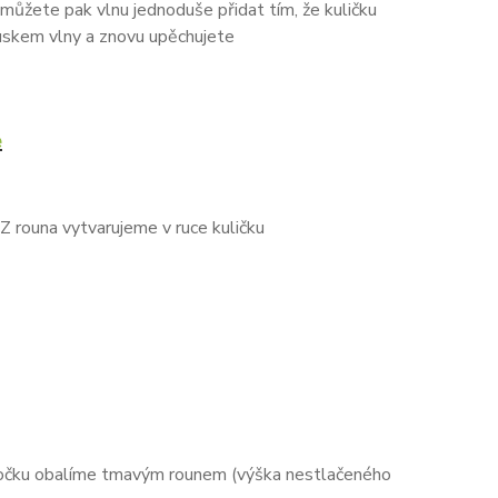
můžete pak vlnu jednoduše přidat tím, že kuličku
uskem vlny a znovu upěchujete
e
 Z rouna vytvarujeme v ruce kuličku
 Kočku obalíme tmavým rounem (výška nestlačeného