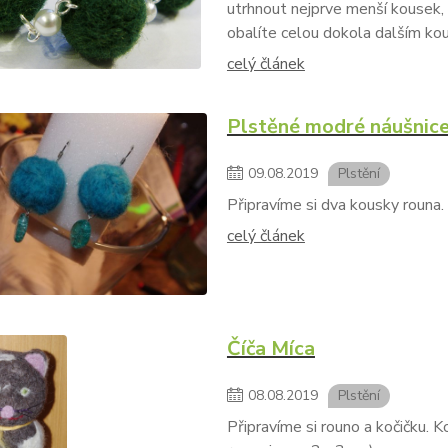
utrhnout nejprve menší kousek, 
obalíte celou dokola dalším ko
celý článek
Plstěné modré náušnic
09
.
08
.
2019
Plstění
Připravíme si dva kousky rouna.
celý článek
Číča Míca
08
.
08
.
2019
Plstění
Připravíme si rouno a kočičku.