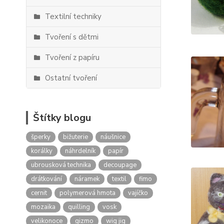
Textilní techniky
Tvoření s dětmi
Tvoření z papíru
Ostatní tvoření
Štítky blogu
šperky
bižuterie
náušnice
korálky
náhrdelník
papír
ubrousková technika
decoupage
drátkování
náramek
textil
fimo
cernit
polymerová hmota
vajíčko
mozaika
quilling
vosk
velikonoce
gizmo
wig jig