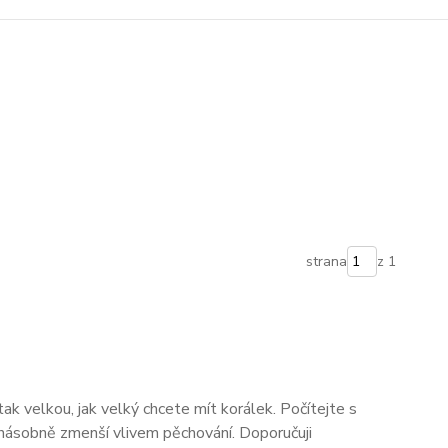
strana
z 1
tak velkou, jak velký chcete mít korálek. Počítejte s
anásobně zmenší vlivem pěchování. Doporučuji