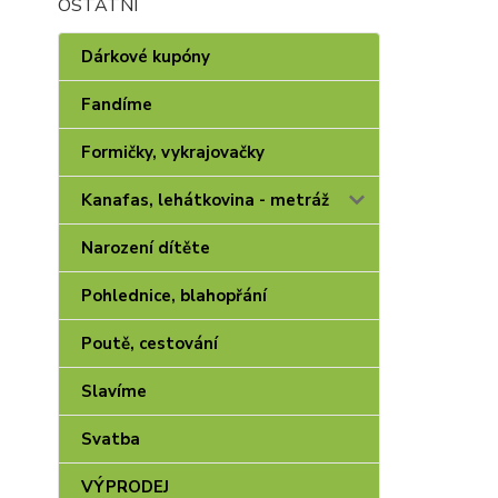
OSTATNÍ
Dárkové kupóny
Fandíme
Formičky, vykrajovačky
Kanafas, lehátkovina - metráž
Narození dítěte
Pohlednice, blahopřání
Poutě, cestování
Slavíme
Svatba
VÝPRODEJ