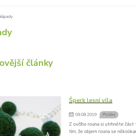
Nápady
ady
ovější články
Šperk lesní víla
09
.
08
.
2019
Plstění
Z ovčího rouna si utrhněte část 
tím, že objem rouna se několik