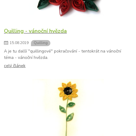
Quilling - vánoční hvězda
15
.
08
.
2019
Quilling
A je tu další "quillingové" pokračování - tentokrát na vánoční
téma - vánoční hvězda.
celý článek