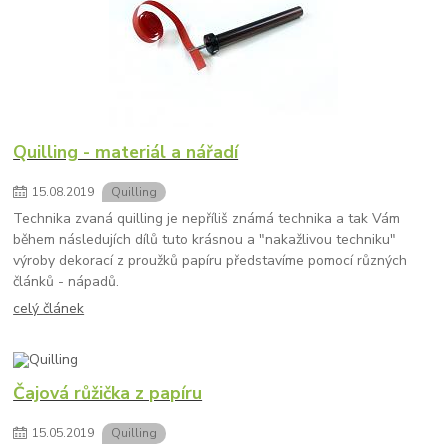
Quilling - materiál a nářadí
15
.
08
.
2019
Quilling
Technika zvaná quilling je nepříliš známá technika a tak Vám
během následujích dílů tuto krásnou a "nakažlivou techniku"
výroby dekorací z proužků papíru představíme pomocí různých
článků - nápadů.
celý článek
Čajová růžička z papíru
15
.
05
.
2019
Quilling