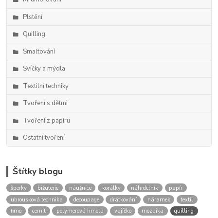
Plstění
Quilling
Smaltování
Svíčky a mýdla
Textilní techniky
Tvoření s dětmi
Tvoření z papíru
Ostatní tvoření
Štítky blogu
šperky
bižuterie
náušnice
korálky
náhrdelník
papír
ubrousková technika
decoupage
drátkování
náramek
textil
fimo
cernit
polymerová hmota
vajíčko
mozaika
quilling