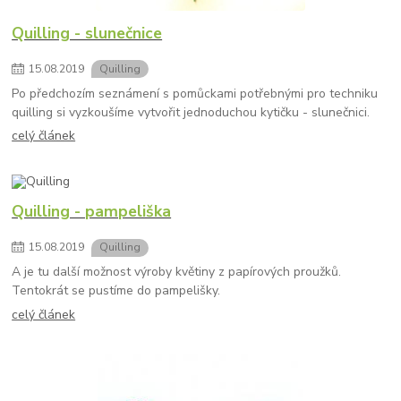
Quilling - slunečnice
15
.
08
.
2019
Quilling
Po předchozím seznámení s pomůckami potřebnými pro techniku
quilling si vyzkoušíme vytvořit jednoduchou kytičku - slunečnici.
celý článek
Quilling - pampeliška
15
.
08
.
2019
Quilling
A je tu další možnost výroby květiny z papírových proužků.
Tentokrát se pustíme do pampelišky.
celý článek