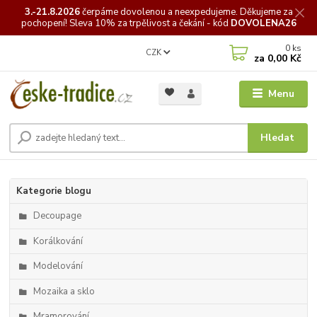
3.-21.8.2026
čerpáme
dovolenou a neexpedujeme. Děkujeme za
pochopení! Sleva 10% za trpělivost a čekání - kód
DOVOLENA26
0
ks
CZK
za
0,00 Kč
Menu
Hledat
Kategorie blogu
Decoupage
Korálkování
Modelování
Mozaika a sklo
Mramorování