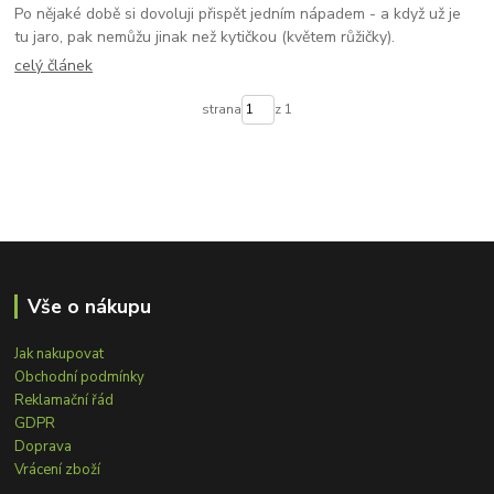
Po nějaké době si dovoluji přispět jedním nápadem - a když už je
tu jaro, pak nemůžu jinak než kytičkou (květem růžičky).
celý článek
strana
z 1
Vše o nákupu
Jak nakupovat
Obchodní podmínky
Reklamační řád
GDPR
Doprava
Vrácení zboží