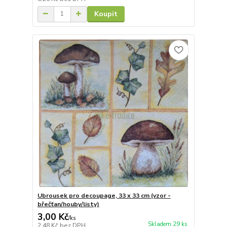
Koupit
Ubrousek pro decoupage, 33 x 33 cm (vzor -
břečťan/houby/listy)
3,00 Kč
/
ks
Skladem 29 ks
2,48 Kč
bez DPH