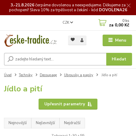
3.-21.8.2026
čerpáme
dovolenou a neexpedujeme. Děkujeme za
pochopení! Sleva 10% za trpělivost a čekání - kód
DOVOLENA26
0
ks
CZK
za
0,00 Kč
Menu
Hledat
Úvod
Techniky
Decoupage
Ubrousky a papíry
Jídlo a pití
Jídlo a pití
Upřesnit parametry
Nejnovější
Nejlevnější
Nejdražší
Zobrazuji 1-30 z 55