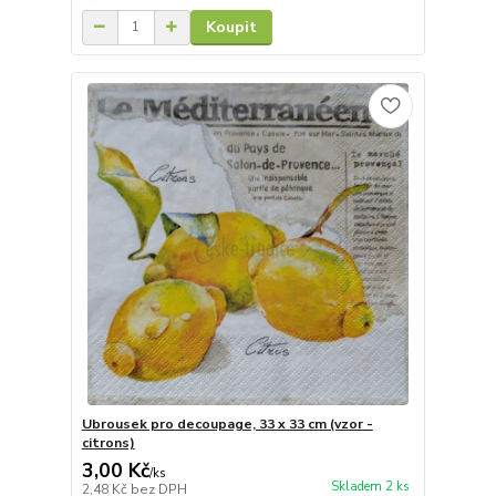
Koupit
Ubrousek pro decoupage, 33 x 33 cm (vzor -
citrons)
3,00 Kč
/
ks
Skladem 2 ks
2,48 Kč
bez DPH