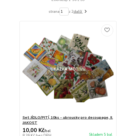
strana
z 2
další
Set JÍDLO/PITÍ, 10ks - ubrousky pro decoupage, II.
JAKOST
10,00 Kč
/
bal
Skladem 5 bal
8,26 Kč
bez DPH