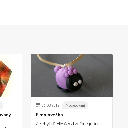
31
.
08
.
2019
Modelování
ovaný
Fimo ovečka
Ze zbytků FIMA vytvoříme jednu