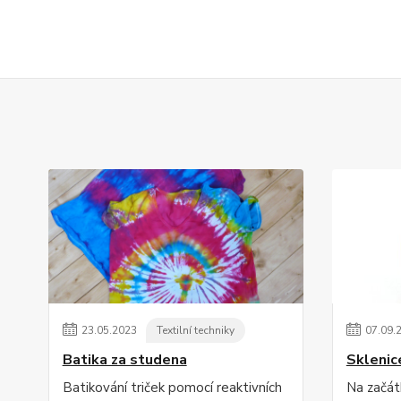
23
.
05
.
2023
Textilní techniky
07
.
09
.
Batika za studena
Sklenic
Batikování triček pomocí reaktivních
Na začát