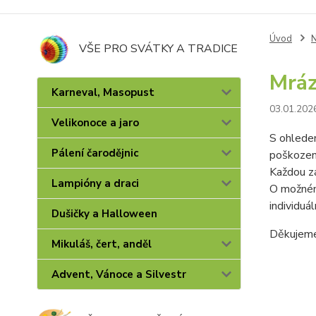
Úvod
N
VŠE PRO SVÁTKY A TRADICE
Mráz
Karneval, Masopust
03.01.202
Velikonoce a jaro
S ohledem
Pálení čarodějnic
poškozeno
Každou zá
Lampióny a draci
O možném 
individuál
Dušičky a Halloween
Děkujeme
Mikuláš, čert, anděl
Advent, Vánoce a Silvestr