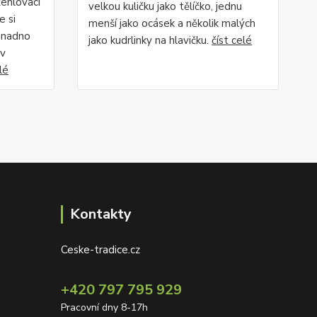
ehlovací
velkou kuličku jako tělíčko, jednu
e si
menší jako ocásek a několik malých
 snadno
jako kudrlinky na hlavičku.
číst celé
 v
lé
Kontakty
Ceske-tradice.cz
+420 797 795 929
Pracovní dny 8-17h