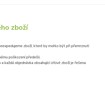
ého zboží
 neexpedujeme zboží, které by mohlo být při přemrznutí
nému poškození předešli.
 každá objednávka obsahující citlivé zboží je řešena