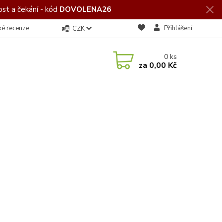
st a čekání - kód
DOVOLENA26
ké recenze
Přihlášení
CZK
0
ks
za
0,00 Kč