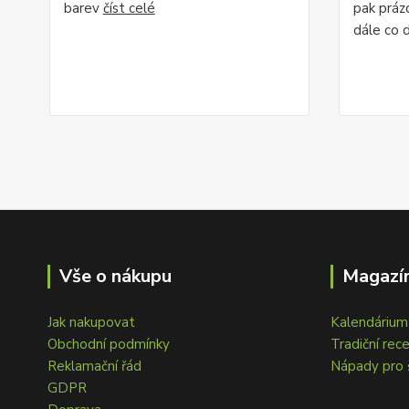
barev
číst celé
pak prázd
dále co 
Vše o nákupu
Magazín
Jak nakupovat
Kalendárium 
Obchodní podmínky
Tradiční rec
Reklamační řád
Nápady pro 
GDPR