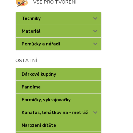
VŠE PRO TVOŘENÍ
Techniky
Materiál
Pomůcky a nářadí
OSTATNÍ
Dárkové kupóny
Fandíme
Formičky, vykrajovačky
Kanafas, lehátkovina - metráž
Narození dítěte