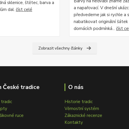
Barvy na hedvábí známe zaž
ná sklenice, štětec, barva a
a napařovací. V dnešní ukázc
dům dal.
číst celé
předvedeme jak si rychle a
nabatikovat originální šátek
domácích podmínká...
číst ce
Zobrazit všechny články
 České tradice
O nás
tradic
Historie tradic
epty
Věrnostní systém
šikovné ruce
Zákaznické recenze
Kontakty