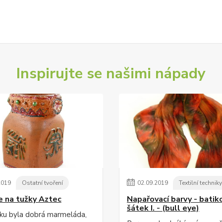
Inspirujte se našimi nápady
2019
Ostatní tvoření
02
.
09
.
2019
Textilní techniky
e na tužky Aztec
Napařovací barvy - batik
šátek I. - (bull eye)
ku byla dobrá marmeláda,