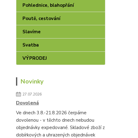
Pohlednice, blahopřání
Poutě, cestování
Slavíme
Svatba
VÝPRODEJ
Novinky
27.07.2026
Dovolená
Ve dnech 3.8.-21.8.2026 čerpáme
dovolenou - v těchto dnech nebudou
objednávky expedované. Skladové zboží z
dobírkových a uhrazených objednávek