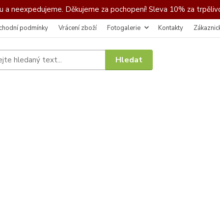
 a neexpedujeme. Děkujeme za pochopení! Sleva 10% za trpělivo
chodní podmínky
Vrácení zboží
Fotogalerie
Kontakty
Zákaznic
Hledat