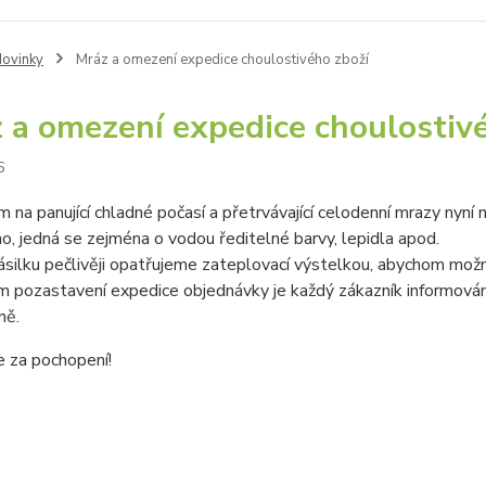
ovinky
Mráz a omezení expedice choulostivého zboží
 a omezení expedice choulostiv
6
 na panující chladné počasí a přetrvávající celodenní mrazy nyní
, jedná se zejména o vodou ředitelné barvy, lepidla apod.
silku pečlivěji opatřujeme zateplovací výstelkou, abychom mož
pozastavení expedice objednávky je každý zákazník informován a
ně.
 za pochopení!