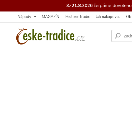
3.-21.8.2026
čerpáme
dovolenou
Nápady
MAGAZÍN
Historie tradic
Jak nakupovat
Ob