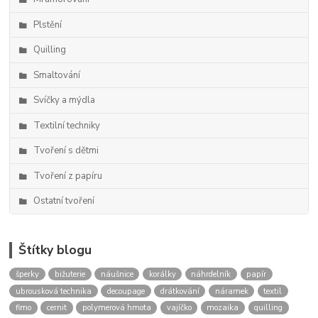
Plstění
Quilling
Smaltování
Svíčky a mýdla
Textilní techniky
Tvoření s dětmi
Tvoření z papíru
Ostatní tvoření
Štítky blogu
šperky
bižuterie
náušnice
korálky
náhrdelník
papír
ubrousková technika
decoupage
drátkování
náramek
textil
fimo
cernit
polymerová hmota
vajíčko
mozaika
quilling