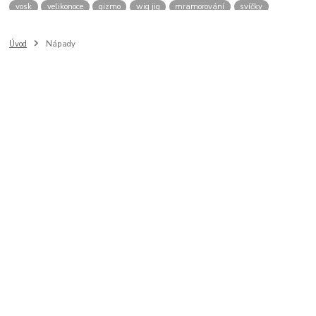
vosk
velikonoce
gizmo
wig jig
mramorování
svíčky
spirály
drátkovací kolotoč
sklo
pryskyřice
vejce
přívěšek
plstění
filcování
rouno
smaltování
efcolor
hedvábí
tričko
Úvod
Nápady
nábytek
osteo
brož
window color
polystyren
svíčka
šablona
savování
puzzle
káva
cibulák
hodiny
nádobí