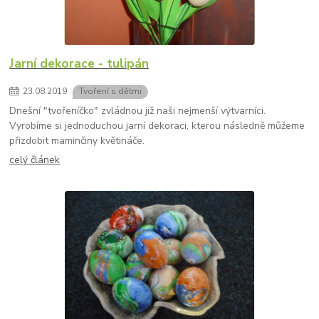
Jarní dekorace - tulipán
23
.
08
.
2019
Tvoření s dětmi
Dnešní "tvořeníčko" zvládnou již naši nejmenší výtvarníci.
Vyrobíme si jednoduchou jarní dekoraci, kterou následně můžeme
přizdobit maminčiny květináče.
celý článek