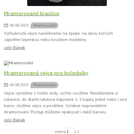
Mramorované kraslice
06
.
08
.
2019
Mramorování
Vyfouknutá vejce navlékneme na špejle, na obou koncích
zajistíme lepenkou nebo kouskem modelíny.
celý článek
Mramorovaná vejce pro koledníky
06
.
08
.
2019
Mramorování
Vejce vyndáme z horké vody, rychle osušíme. Navlékneme si
rukavice, do dlaně rukavice kápneme 1-3 kapky jedné nebo i více
barev, vložíme vejce a poválíme. Vznikne nepravidelné
mramorování. Postup můžeme opakovat i další barvou.
celý článek
strana
z 1