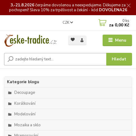
3.-21.8.2026
čerpáme
dovolenou a neexpedujeme. Děkujeme za
pochopení! Sleva 10% za trpělivost a čekání - kód
DOVOLENA26
0
ks
CZK
za
0,00 Kč
Menu
Hledat
Kategorie blogu
Decoupage
Korálkování
Modelování
Mozaika a sklo
Mramorování