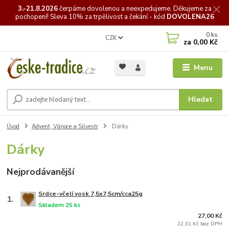
3.-21.8.2026
čerpáme
dovolenou a neexpedujeme. Děkujeme za
pochopení! Sleva 10% za trpělivost a čekání - kód
DOVOLENA26
0
ks
CZK
za
0,00 Kč
Menu
Hledat
Úvod
Advent, Vánoce a Silvestr
Dárky
Dárky
Nejprodávanější
Srdce-včelí vosk 7,5x7,5cm/cca25g
1.
Skladem 25 ks
27,00 Kč
22,31 Kč bez DPH