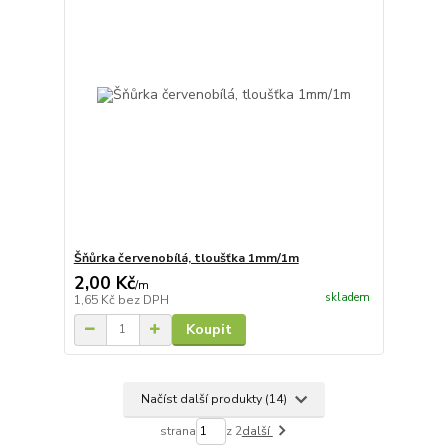
Šňůrka červenobílá, tloušťka 1mm/1m
2,00 Kč
/
m
skladem
1,65 Kč
bez DPH
Koupit
Načíst další produkty (14)
strana
z 2
další