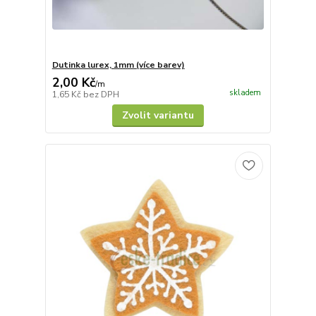
Dutinka lurex, 1mm (více barev)
2,00 Kč
/
m
skladem
1,65 Kč
bez DPH
Zvolit variantu