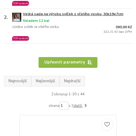
TOP produkt
Velká sada na výrobu svíček z včelího vosku, 30x19x7cm
2.
Skladem 12 bal
výroba svíček ze včelího vosku
390,00 Kč
322,31 Kč bez DPH
TOP produkt
Upřesnit parametry
Nejnovější
Nejlevnější
Nejdražší
Zobrazuji 1-30 z 44
strana
z 2
další