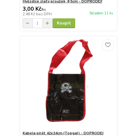
Hvězdice zlatý proužek, 6,5cm - DOPRODEJ!
3,00 Kč
/
ks
Skladem 11 ks
2,48 Kč
bez DPH
Koupit
Kabela pirát 42x34cm (Topgal) - DOPRODEJ