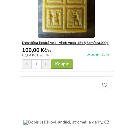
Destička česká ves -včelí vosk 15x8,5cm/cca100g
100,00 Kč
/
ks
Skladem 15 ks
82,64 Kč
bez DPH
Koupit