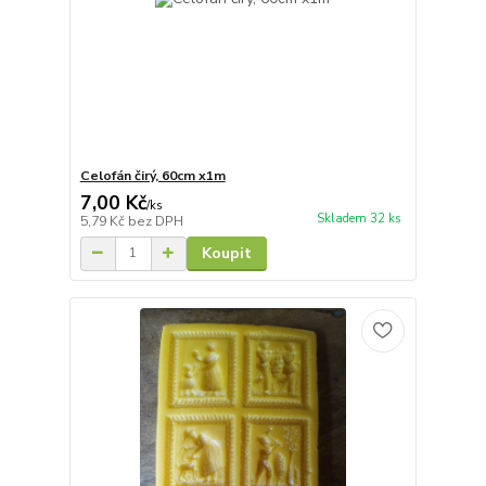
Celofán čirý, 60cm x1m
7,00 Kč
/
ks
Skladem 32 ks
5,79 Kč
bez DPH
Koupit