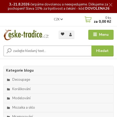
3.-21.8.2026
čerpáme
dovolenou a neexpedujeme. Děkujeme za
pochopení! Sleva 10% za trpělivost a čekání - kód
DOVOLENA26
0
ks
CZK
za
0,00 Kč
Menu
Hledat
Kategorie blogu
Decoupage
Korálkování
Modelování
Mozaika a sklo
Mramorování