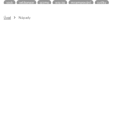
vosk
velikonoce
gizmo
wig jig
mramorování
svíčky
spirály
drátkovací kolotoč
sklo
pryskyřice
vejce
přívěšek
plstění
filcování
rouno
smaltování
efcolor
hedvábí
tričko
Úvod
Nápady
nábytek
osteo
brož
window color
polystyren
svíčka
šablona
savování
puzzle
káva
cibulák
hodiny
nádobí