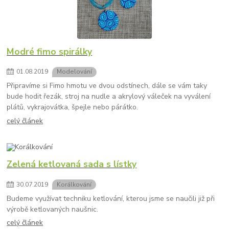
Modré fimo spirálky
01
.
08
.
2019
Modelování
Připravíme si Fimo hmotu ve dvou odstínech, dále se vám taky
bude hodit řezák, stroj na nudle a akrylový váleček na vyválení
plátů, vykrajovátka, špejle nebo párátko.
celý článek
Zelená ketlovaná sada s lístky
30
.
07
.
2019
Korálkování
Budeme využívat techniku ketlování, kterou jsme se naučili již při
výrobě ketlovaných naušnic.
celý článek