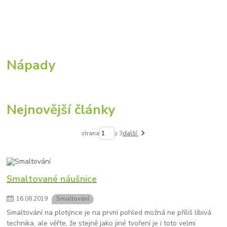
Nápady
Nejnovější články
strana
z 3
další
Smaltované náušnice
16
.
08
.
2019
Smaltování
Smaltování na plotýnce je na první pohled možná ne příliš líbivá
technika, ale věřte, že stejně jako jiné tvoření je i toto velmi