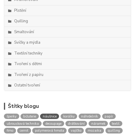
Plstění
Quilling
Smaltování
Svíčky a mýdla
Textilní techniky
Tvoření s dětmi
Tvoření z papíru
Ostatní tvoření
Štítky blogu
šperky
bižuterie
náušnice
korálky
náhrdelník
papír
ubrousková technika
decoupage
drátkování
náramek
textil
fimo
cernit
polymerová hmota
vajíčko
mozaika
quilling