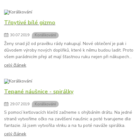
Třpytivé bílé gizmo
30
.
07
.
2019
Korálkování
Ženy snad již od pravěku rády nakupují. Nové oblečení je pak i
důvodem výroby nových doplňků, které k němu budou ladit. Proto
všem parádnicím přeji ať mají šťastnou ruku nejen při nákupech...
celý článek
Tepané náušnice - spirálky
29
.
07
.
2019
Korálkování
S pomocí ketlovacích kleští začneme s ohýbáním drátu. Na jedné
straně vytvoříme očko na zavěšení naušnic a poté tvarujeme dle
fantazie. Já jsem vytvořila vlnku a na tu poté naváže spirálka.
celý článek