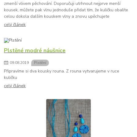
zmenší vlivem pěchování. Doporučuji utrhnout nejprve menší
kousek, můžete pak vlnu jednoduše přidat tím, že kuličku obalíte
celou dokola dalším kouskem vlny a znovu upěchujete
celý článek
Plstěné modré náušnice
09
.
08
.
2019
Plstění
Připravíme si dva kousky rouna. Z rouna vytvarujeme v ruce
kuličku
celý článek