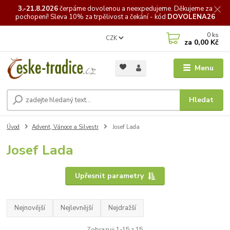
3.-21.8.2026
čerpáme
dovolenou a neexpedujeme. Děkujeme za
pochopení! Sleva 10% za trpělivost a čekání - kód
DOVOLENA26
0
ks
CZK
za
0,00 Kč
Menu
Hledat
Úvod
Advent, Vánoce a Silvestr
Josef Lada
Josef Lada
Upřesnit parametry
Nejnovější
Nejlevnější
Nejdražší
Zobrazuji 1-15 z 15