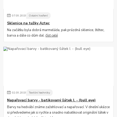
07
.
09
.
2019
Ostatní tvoření
Sklenice na tužky Aztec
Na začátku byla dobrá marmeláda, pak prázdná sklenice, štětec,
barva a dále co dům dal.
číst celé
02
.
09
.
2019
Textilní techniky
Napařovací barvy - batikovaný šátek I. - (bull eye)
Barvy na hedvábí známe zažehlovací a napařovací. V dnešní ukázce
si předvedeme jak si rychle a snadno nabatikovat originální šátek v