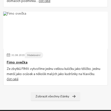
domácích podmínká...
číst celé
31
.
08
.
2019
Modelování
Fimo ovečka
Ze zbytků FIMA vytvoříme jednu velkou kuličku jako tělíčko, jednu
menší jako ocásek a několik malých jako kudrlinky na hlavičku.
číst celé
Zobrazit všechny články