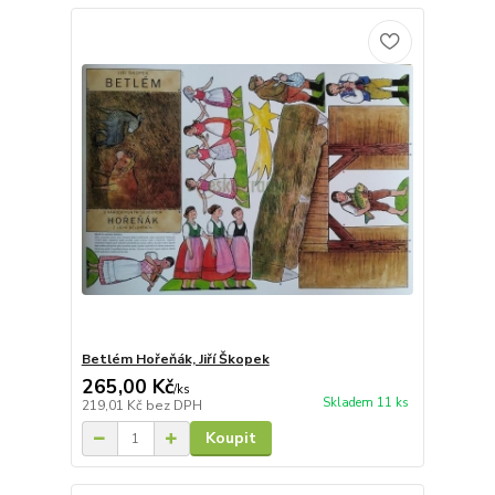
Betlém Hořeňák, Jiří Škopek
265,00 Kč
/
ks
Skladem 11 ks
219,01 Kč
bez DPH
Koupit