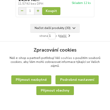
/
ks
Skladem 12 ks
11,57 Kč
bez DPH
Koupit
Načíst další produkty (30)
strana
z 4
další
Zpracování cookies
Náš e-shop a partneři potřebují Váš
souhlas
s použitím souborů
cookies, aby Vám mohli zobrazovat informace týkající se Vašich
zájmů.
Přijmout nezbytné
Podrobné nastavení
Přijmout všechny