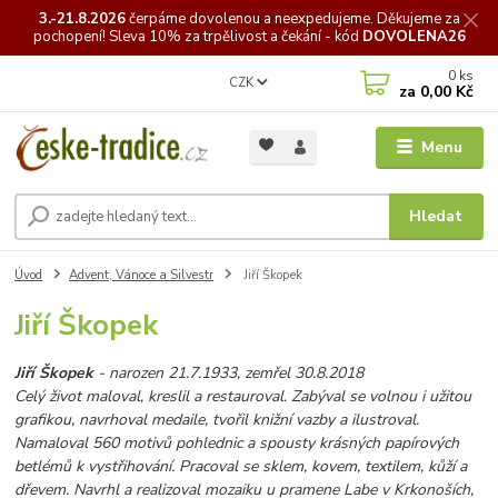
3.-21.8.2026
čerpáme
dovolenou a neexpedujeme. Děkujeme za
pochopení! Sleva 10% za trpělivost a čekání - kód
DOVOLENA26
0
ks
CZK
za
0,00 Kč
Menu
Hledat
Úvod
Advent, Vánoce a Silvestr
Jiří Škopek
Jiří Škopek
Jiří Škopek
- narozen 21.7.1933, zemřel 30.8.2018
Celý život maloval, kreslil a restauroval. Zabýval se volnou i užitou
grafikou, navrhoval medaile, tvořil knižní vazby a ilustroval.
Namaloval 560 motivů pohlednic a spousty krásných papírových
betlémů k vystřihování. Pracoval se sklem, kovem, textilem, kůží a
dřevem. Navrhl a realizoval mozaiku u pramene Labe v Krkonoších,