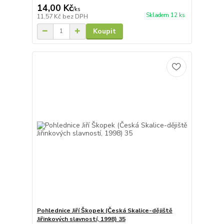
14,00 Kč
/
ks
Skladem 12 ks
11,57 Kč
bez DPH
Koupit
Pohlednice Jiří Škopek (Česká Skalice-dějiště
Jiřinkových slavností, 1998) 35