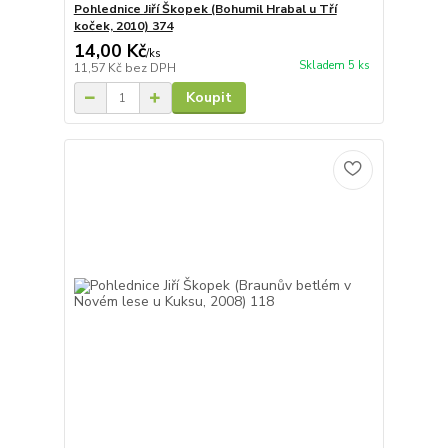
Pohlednice Jiří Škopek (Bohumil Hrabal u Tří
koček, 2010) 374
14,00 Kč
/
ks
Skladem 5 ks
11,57 Kč
bez DPH
Koupit