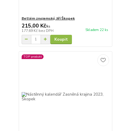
Betlém znojemský, Jiří Škopek
215,00 Kč
/
ks
Skladem 22 ks
177,69 Kč
bez DPH
Koupit
TOP produkt