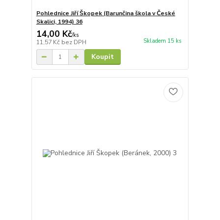
Pohlednice Jiří Škopek (Barunčina škola v České
Skalici, 1994) 36
14,00 Kč
/
ks
Skladem 15 ks
11,57 Kč
bez DPH
Koupit