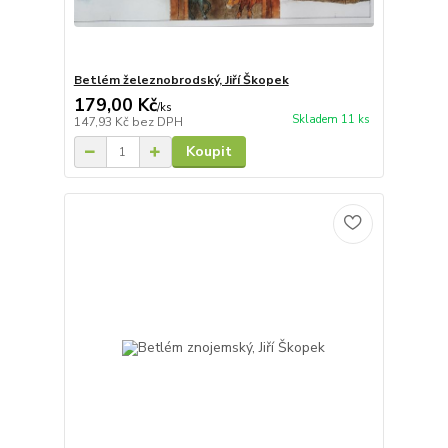
Betlém železnobrodský, Jiří Škopek
179,00 Kč
/
ks
Skladem 11 ks
147,93 Kč
bez DPH
Koupit