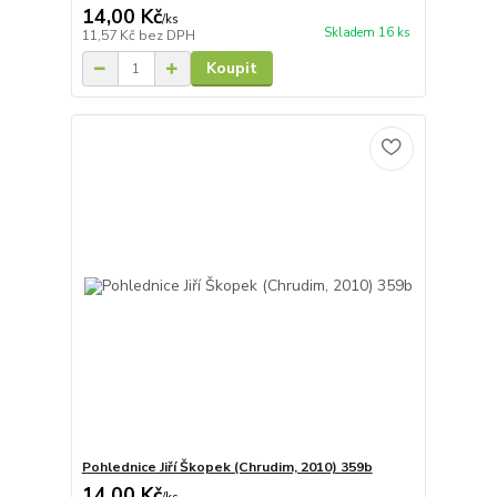
14,00 Kč
/
ks
Skladem 16 ks
11,57 Kč
bez DPH
Koupit
Pohlednice Jiří Škopek (Chrudim, 2010) 359b
14,00 Kč