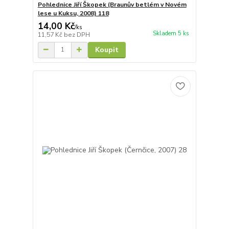
Pohlednice Jiří Škopek (Braunův betlém v Novém
lese u Kuksu, 2008) 118
14,00 Kč
/
ks
Skladem 5 ks
11,57 Kč
bez DPH
Koupit