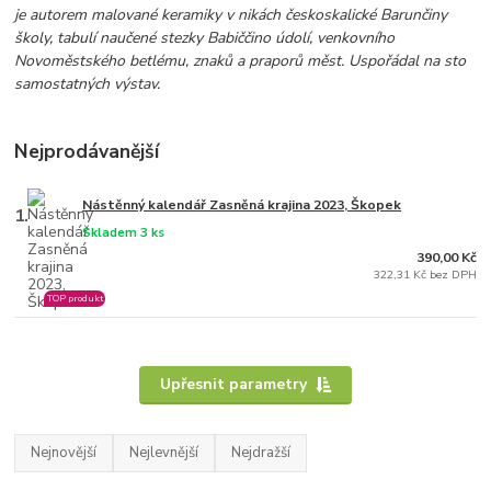
je autorem malované keramiky v nikách českoskalické Barunčiny
školy, tabulí naučené stezky Babiččino údolí, venkovního
Novoměstského betlému, znaků a praporů měst. Uspořádal na sto
samostatných výstav.
Nejprodávanější
Nástěnný kalendář Zasněná krajina 2023, Škopek
1.
Skladem 3 ks
390,00 Kč
322,31 Kč bez DPH
TOP produkt
Upřesnit parametry
Nejnovější
Nejlevnější
Nejdražší