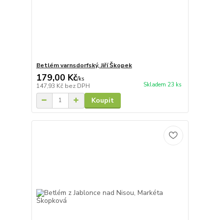
Betlém varnsdorfský, Jiří Škopek
179,00 Kč
/
ks
Skladem 23 ks
147,93 Kč
bez DPH
Koupit