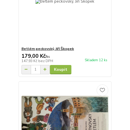
Betlém peckovský, Jiří Škopek
179,00 Kč
/
ks
Skladem 12 ks
147,93 Kč
bez DPH
Koupit