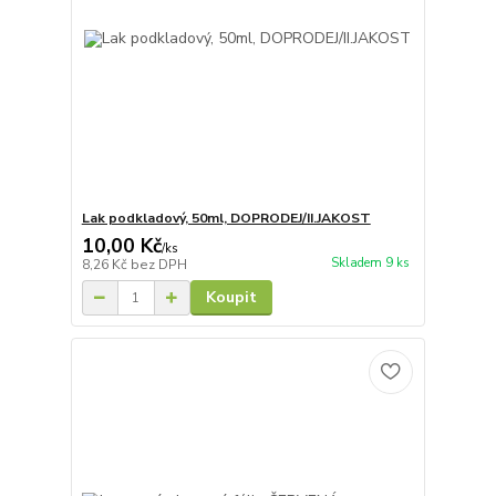
Lak podkladový, 50ml, DOPRODEJ/II.JAKOST
10,00 Kč
/
ks
Skladem 9 ks
8,26 Kč
bez DPH
Koupit