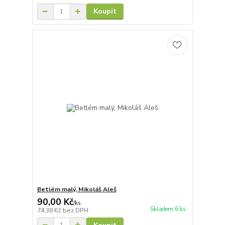
Koupit
Betlém malý, Mikoláš Aleš
90,00 Kč
/
ks
Skladem 6 ks
74,38 Kč
bez DPH