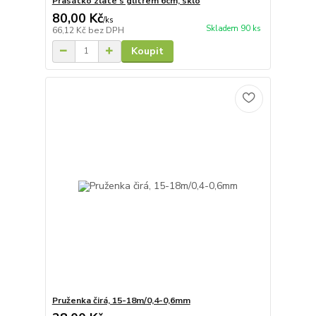
Prasátko zlaté s glitrem 6cm, sklo
80,00 Kč
/
ks
Skladem 90 ks
66,12 Kč
bez DPH
Koupit
Pruženka čirá, 15-18m/0,4-0,6mm