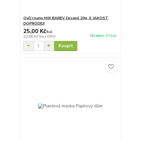
Ovčí rouno MIX BAREV česané 20g, II. JAKOST,
DOPRODEJ!
25,00 Kč
/
bal
Skladem 23 bal
20,66 Kč
bez DPH
Koupit