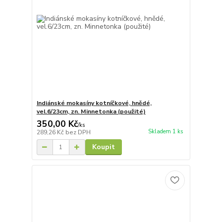
Indiánské mokasíny kotníčkové, hnědé,
vel.6/23cm, zn. Minnetonka (použité)
350,00 Kč
/
ks
Skladem 1 ks
289,26 Kč
bez DPH
Koupit