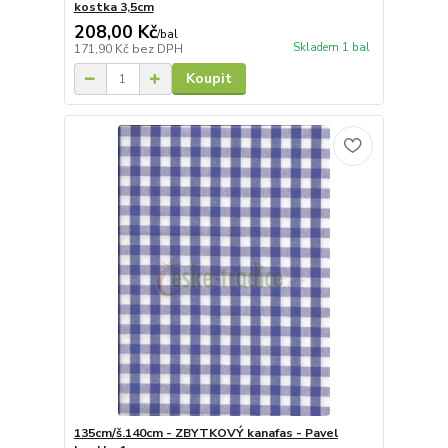
kostka 3,5cm
208,00 Kč
/
bal
Skladem 1 bal
171,90 Kč
bez DPH
Koupit
135cm/š.140cm - ZBYTKOVÝ kanafas - Pavel