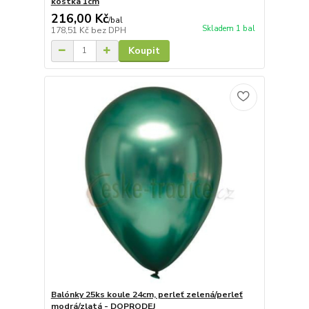
kostka 1cm
216,00 Kč
/
bal
Skladem 1 bal
178,51 Kč
bez DPH
Koupit
Balónky 25ks koule 24cm, perleť zelená/perleť
modrá/zlatá - DOPRODEJ