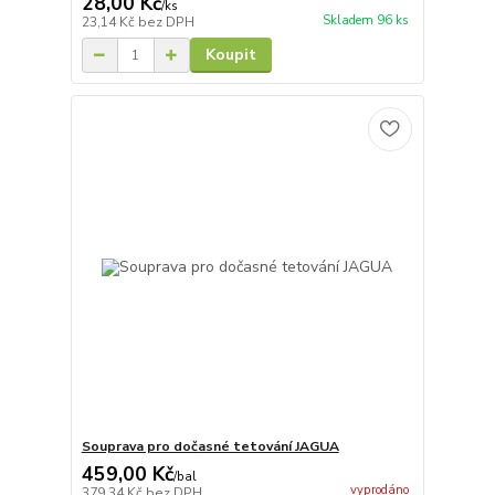
28,00 Kč
/
ks
Skladem 96 ks
23,14 Kč
bez DPH
Koupit
Souprava pro dočasné tetování JAGUA
459,00 Kč
/
bal
vyprodáno
379,34 Kč
bez DPH