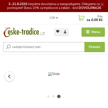
3.-21.8.2026
čerpáme
dovolenou a neexpedujeme. Děkujeme za
pochopení! Sleva 10% za trpělivost a čekání - kód
DOVOLENA26
0
ks
CZK
za
0,00 Kč
Menu
Hledat