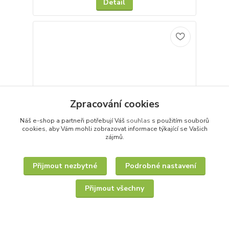
Detail
Zpracování cookies
Náš e-shop a partneři potřebují Váš
souhlas
s použitím souborů
cookies, aby Vám mohli zobrazovat informace týkající se Vašich
zájmů.
Přijmout nezbytné
Podrobné nastavení
Stříbřenka 100g II. JAKOST
Přijmout všechny
23,00 Kč
/
ks
Skladem 1 ks
19,01 Kč
bez DPH
Koupit