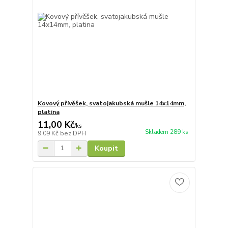
Kovový přívěšek, svatojakubská mušle 14x14mm,
platina
11,00 Kč
/
ks
Skladem 289 ks
9,09 Kč
bez DPH
Koupit