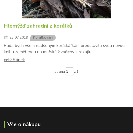
Hlemýžď zahradní z korálků
23
.
07
.
2019
Korálkování
Ráda bych všem nadšeným korálkářkám představila svou novou
knihu zaměřenou na mořské živočichy z rokajlu.
celý článek
strana
z 1
Vše o nákupu