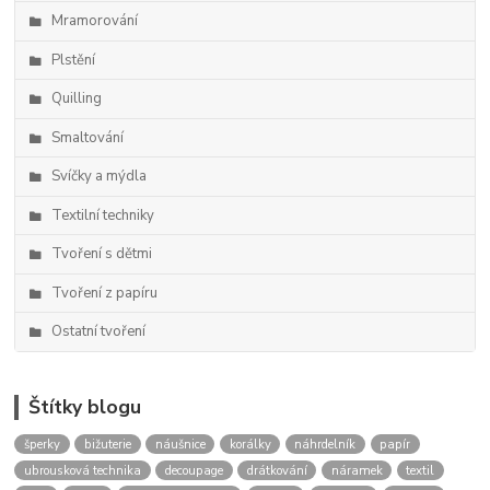
Mramorování
Plstění
Quilling
Smaltování
Svíčky a mýdla
Textilní techniky
Tvoření s dětmi
Tvoření z papíru
Ostatní tvoření
Štítky blogu
šperky
bižuterie
náušnice
korálky
náhrdelník
papír
ubrousková technika
decoupage
drátkování
náramek
textil