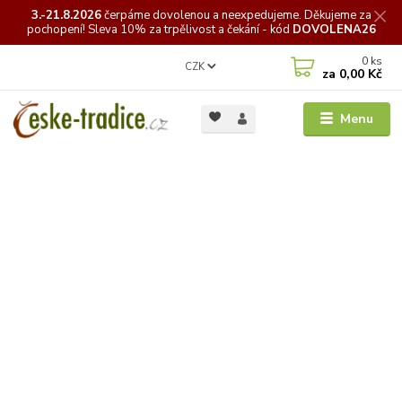
3.-21.8.2026
čerpáme
dovolenou a neexpedujeme. Děkujeme za
pochopení! Sleva 10% za trpělivost a čekání - kód
DOVOLENA26
0
ks
CZK
za
0,00 Kč
Menu