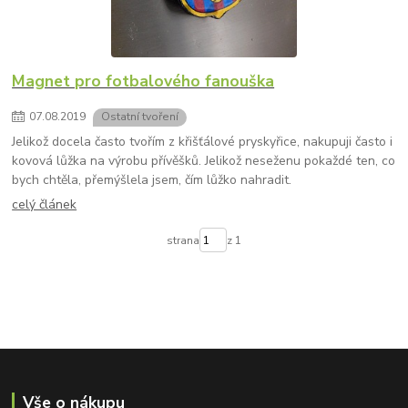
Magnet pro fotbalového fanouška
07
.
08
.
2019
Ostatní tvoření
Jelikož docela často tvořím z křišťálové pryskyřice, nakupuji často i
kovová lůžka na výrobu přívěšků. Jelikož neseženu pokaždé ten, co
bych chtěla, přemýšlela jsem, čím lůžko nahradit.
celý článek
strana
z 1
Vše o nákupu