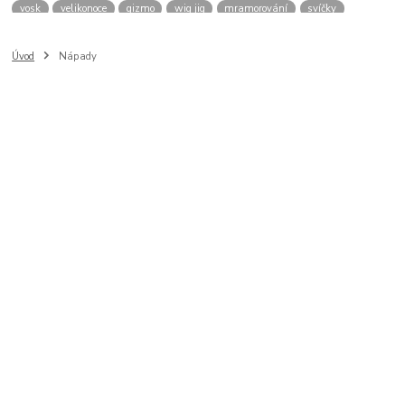
vosk
velikonoce
gizmo
wig jig
mramorování
svíčky
spirály
drátkovací kolotoč
sklo
pryskyřice
vejce
přívěšek
plstění
filcování
rouno
smaltování
efcolor
hedvábí
tričko
Úvod
Nápady
nábytek
osteo
brož
window color
polystyren
svíčka
šablona
savování
puzzle
káva
cibulák
hodiny
nádobí