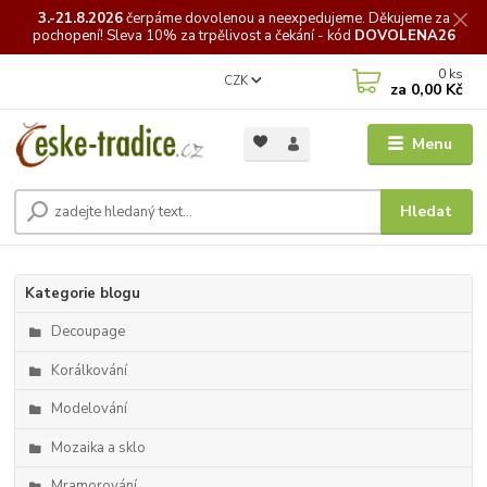
3.-21.8.2026
čerpáme
dovolenou a neexpedujeme. Děkujeme za
pochopení! Sleva 10% za trpělivost a čekání - kód
DOVOLENA26
0
ks
CZK
za
0,00 Kč
Menu
Hledat
Kategorie blogu
Decoupage
Korálkování
Modelování
Mozaika a sklo
Mramorování