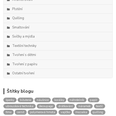
Plstění
Quilling
Smaltování
Svíčky a mýdla
Textilní techniky
Tvoření s dětmi
Tvoření z papíru
Ostatní tvoření
Štítky blogu
šperky
bižuterie
náušnice
korálky
náhrdelník
papír
ubrousková technika
decoupage
drátkování
náramek
textil
fimo
cernit
polymerová hmota
vajíčko
mozaika
quilling