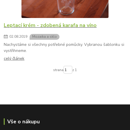
Leptací krém - zdobená karafa na víno
02
.
08
.
2019
Mozaika a sklo
Nachystáme si všechny potřebné pomůcky. Vybranou šablonku si
vystřihneme.
celý článek
strana
z 1
Vše o nákupu