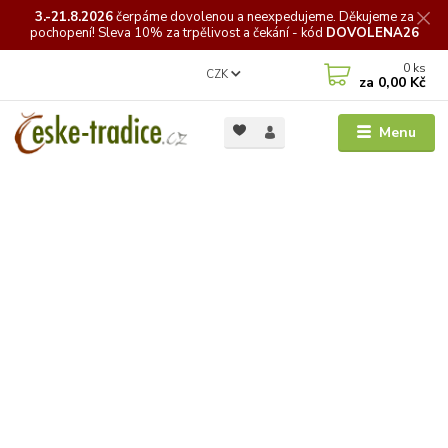
3.-21.8.2026
čerpáme
dovolenou a neexpedujeme. Děkujeme za
pochopení! Sleva 10% za trpělivost a čekání - kód
DOVOLENA26
0
ks
CZK
za
0,00 Kč
Menu