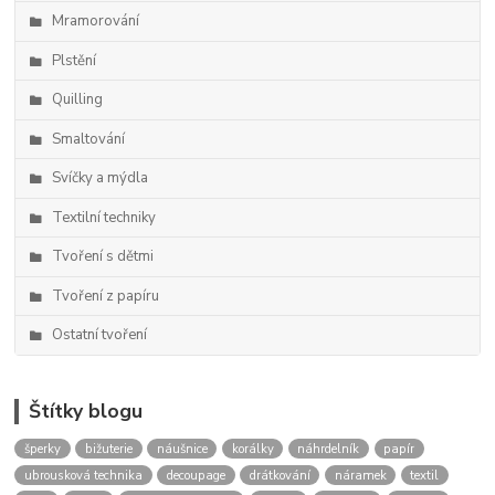
Mramorování
Plstění
Quilling
Smaltování
Svíčky a mýdla
Textilní techniky
Tvoření s dětmi
Tvoření z papíru
Ostatní tvoření
Štítky blogu
šperky
bižuterie
náušnice
korálky
náhrdelník
papír
ubrousková technika
decoupage
drátkování
náramek
textil