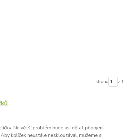
strana
z 1
čků
íčky. Největší problém bude asi dělat připojení
. Aby kolíček neustále nesklouzával, můžeme si