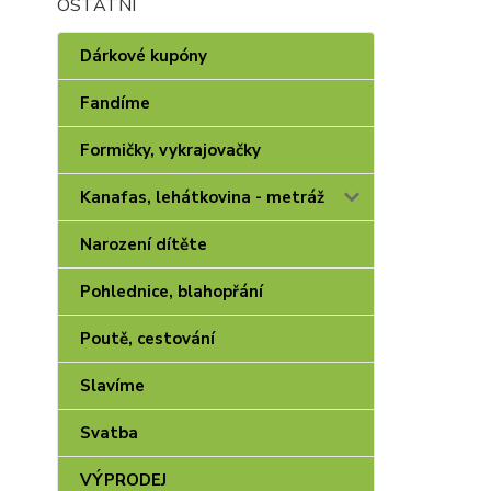
OSTATNÍ
Dárkové kupóny
Fandíme
Formičky, vykrajovačky
Kanafas, lehátkovina - metráž
Narození dítěte
Pohlednice, blahopřání
Poutě, cestování
Slavíme
Svatba
VÝPRODEJ