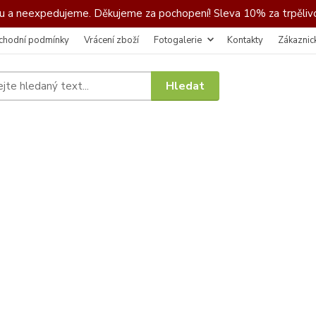
 a neexpedujeme. Děkujeme za pochopení! Sleva 10% za trpělivo
chodní podmínky
Vrácení zboží
Fotogalerie
Kontakty
Zákaznic
Hledat