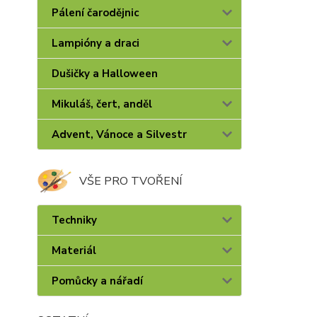
Pálení čarodějnic
Lampióny a draci
Dušičky a Halloween
Mikuláš, čert, anděl
Advent, Vánoce a Silvestr
VŠE PRO TVOŘENÍ
Techniky
Materiál
Pomůcky a nářadí