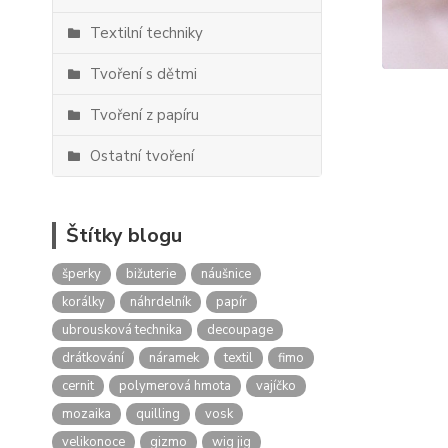
Textilní techniky
Tvoření s dětmi
Tvoření z papíru
Ostatní tvoření
Štítky blogu
šperky
bižuterie
náušnice
korálky
náhrdelník
papír
ubrousková technika
decoupage
drátkování
náramek
textil
fimo
cernit
polymerová hmota
vajíčko
mozaika
quilling
vosk
velikonoce
gizmo
wig jig