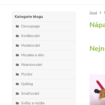
Úvod
Kategorie blogu
Náp
Decoupage
Korálkování
Modelování
Nejn
Mozaika a sklo
Mramorování
Plstění
Quilling
Smaltování
Svíčky a mýdla