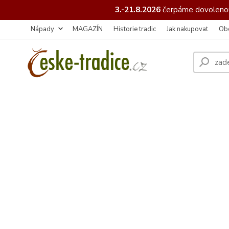
3.-21.8.2026
čerpáme
dovolenou
Nápady
MAGAZÍN
Historie tradic
Jak nakupovat
Ob