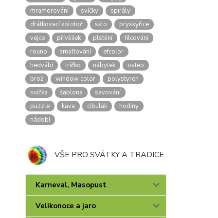
mramorování
svíčky
spirály
drátkovací kolotoč
sklo
pryskyřice
vejce
přívěšek
plstění
filcování
rouno
smaltování
efcolor
hedvábí
tričko
nábytek
osteo
brož
window color
polystyren
svíčka
šablona
savování
puzzle
káva
cibulák
hodiny
nádobí
VŠE PRO SVÁTKY A TRADICE
Karneval, Masopust
Velikonoce a jaro