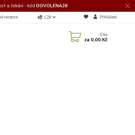
st a čekání - kód
DOVOLENA26
ké recenze
Přihlášení
CZK
0
ks
za
0,00 Kč