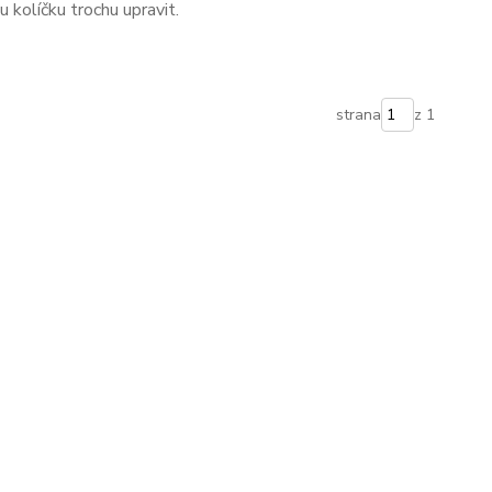
 kolíčku trochu upravit.
strana
z 1