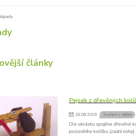
Nápady
ady
ovější články
Pejsek z dřevěných kolí
26
.
08
.
2019
Tvoření s dětmi
Dle obrázku spojíme dřevěné kol
posledního kolíčku (zadní nohy)