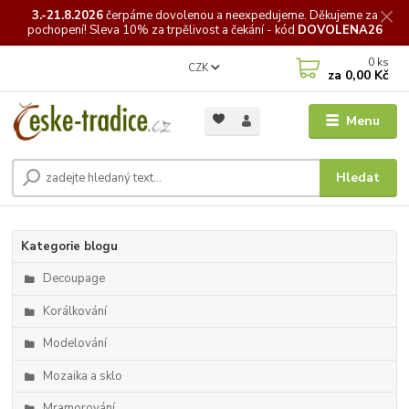
3.-21.8.2026
čerpáme
dovolenou a neexpedujeme. Děkujeme za
pochopení! Sleva 10% za trpělivost a čekání - kód
DOVOLENA26
0
ks
CZK
za
0,00 Kč
Menu
Hledat
Kategorie blogu
Decoupage
Korálkování
Modelování
Mozaika a sklo
Mramorování