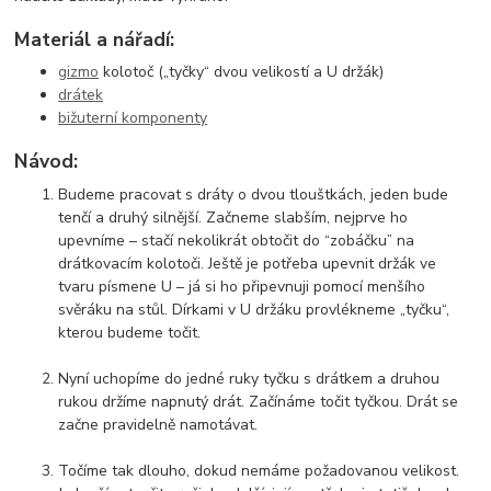
Materiál a nářadí:
gizmo
kolotoč („tyčky“ dvou velikostí a U držák)
drátek
bižuterní komponenty
Návod:
Budeme pracovat s dráty o dvou tlouštkách, jeden bude
tenčí a druhý silnější. Začneme slabším, nejprve ho
upevníme – stačí nekolikrát obtočit do “zobáčku” na
drátkovacím kolotoči. Ještě je potřeba upevnit držák ve
tvaru písmene U – já si ho připevnuji pomocí menšího
svěráku na stůl. Dírkami v U držáku provlékneme „tyčku“,
kterou budeme točit.
Nyní uchopíme do jedné ruky tyčku s drátkem a druhou
rukou držíme napnutý drát. Začínáme točit tyčkou. Drát se
začne pravidelně namotávat.
Točíme tak dlouho, dokud nemáme požadovanou velikost.