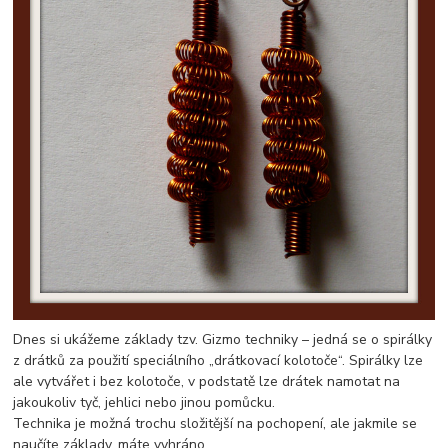
Dnes si ukážeme základy tzv. Gizmo techniky – jedná se o spirálky
z drátků za použití speciálního „drátkovací kolotoče“. Spirálky lze
ale vytvářet i bez kolotoče, v podstatě lze drátek namotat na
jakoukoliv tyč, jehlici nebo jinou pomůcku.
Technika je možná trochu složitější na pochopení, ale jakmile se
naučíte základy, máte vyhráno.