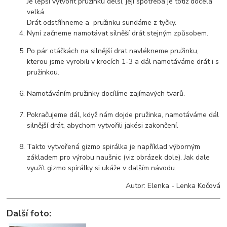
Je lepší vytvořit pružinku delší, její spotřeba je totiž docela
velká
Drát odstříhneme a pružinku sundáme z tyčky.
Nyní začneme namotávat silněší drát stejným způsobem.
Po pár otáčkách na silnější drat navlékneme pružinku,
kterou jsme vyrobili v krocích 1-3 a dál namotáváme drát i s
pružinkou.
Namotáváním pružinky docílíme zajímavých tvarů.
Pokračujeme dál, když nám dojde pružinka, namotáváme dál
silnější drát, abychom vytvořili jakési zakončení.
Takto vytvořená gizmo spirálka je například výborným
základem pro výrobu naušnic (viz obrázek dole). Jak dale
využít gizmo spirálky si ukáže v dalším návodu.
Autor: Elenka - Lenka Kočová
Další foto: