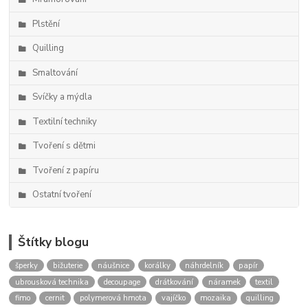
Plstění
Quilling
Smaltování
Svíčky a mýdla
Textilní techniky
Tvoření s dětmi
Tvoření z papíru
Ostatní tvoření
Štítky blogu
šperky
bižuterie
náušnice
korálky
náhrdelník
papír
ubrousková technika
decoupage
drátkování
náramek
textil
fimo
cernit
polymerová hmota
vajíčko
mozaika
quilling