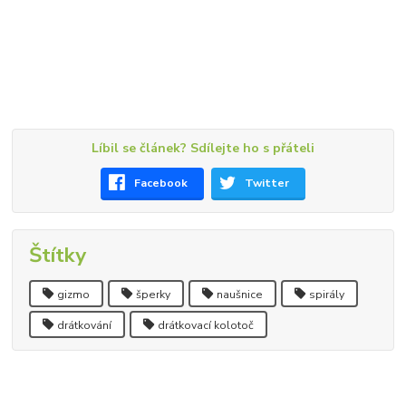
Líbil se článek? Sdílejte ho s přáteli
Facebook
Twitter
Štítky
gizmo
šperky
naušnice
spirály
drátkování
drátkovací kolotoč