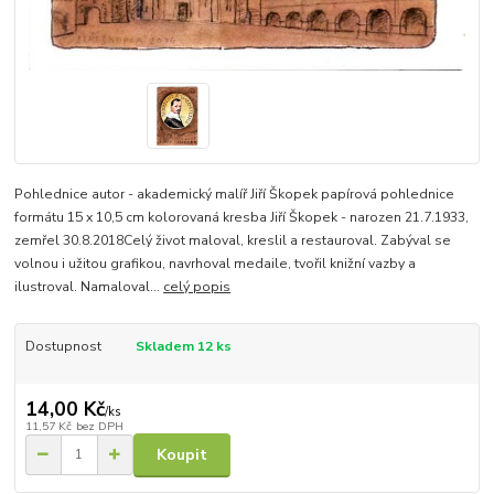
Pohlednice autor - akademický malíř Jiří Škopek papírová pohlednice
formátu 15 x 10,5 cm kolorovaná kresba Jiří Škopek - narozen 21.7.1933,
zemřel 30.8.2018Celý život maloval, kreslil a restauroval. Zabýval se
volnou i užitou grafikou, navrhoval medaile, tvořil knižní vazby a
ilustroval. Namaloval...
celý popis
Dostupnost
Skladem 12 ks
14,00 Kč
/
ks
11,57 Kč
bez DPH
Koupit