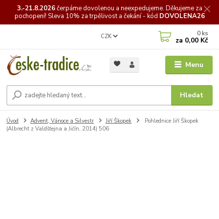
3.-21.8.2026
čerpáme
dovolenou a neexpedujeme. Děkujeme za
pochopení! Sleva 10% za trpělivost a čekání - kód
DOVOLENA26
0
ks
CZK
za
0,00 Kč
Menu
Hledat
Úvod
Advent, Vánoce a Silvestr
Jiří Škopek
Pohlednice Jiří Škopek
(Albrecht z Valdštejna a Jičín, 2014) 506