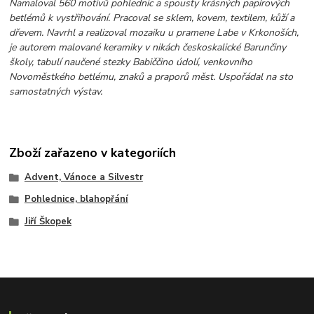
Namaloval 560 motivů pohlednic a spousty krásných papírových
betlémů k vystřihování. Pracoval se sklem, kovem, textilem, kůží a
dřevem. Navrhl a realizoval mozaiku u pramene Labe v Krkonoších,
je autorem malované keramiky v nikách českoskalické Barunčiny
školy, tabulí naučené stezky Babiččino údolí, venkovního
Novoměstkého betlému, znaků a praporů měst. Uspořádal na sto
samostatných výstav.
Zboží zařazeno v kategoriích
Advent, Vánoce a Silvestr
Pohlednice, blahopřání
Jiří Škopek