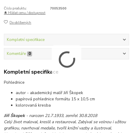
Číslo produktu:
70053500
🔔 Hlídat cenu / dostupnost
Do oblíbených
Kompletní specifikace
Komentáře
0
Kompletní specifikace
Pohlednice
autor - akademický malíř Jiří Škopek
papírová pohlednice formátu 15 x 10,5 cm
kolorovaná kresba
Jiří Škopek
- narozen 21.7.1933, zemřel 30.8.2018
Celý život maloval, kreslil a restauroval. Zabýval se volnou i užitou
grafikou, navrhoval medaile, tvořil knižní vazby a ilustroval.