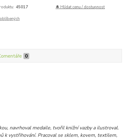
roduktu:
45017
🔔 Hlídat cenu / dostupnost
oblíbených
Komentáře
0
kou, navrhoval medaile, tvořil knižní vazby a ilustroval.
 k vystřihování. Pracoval se sklem, kovem, textilem,