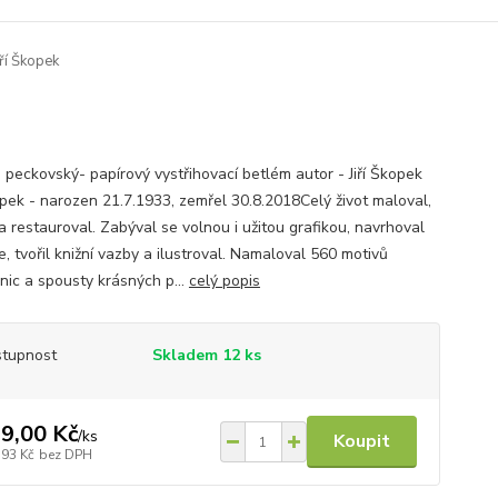
ří Škopek
 peckovský- papírový vystřihovací betlém autor - Jiří Škopek
kopek - narozen 21.7.1933, zemřel 30.8.2018Celý život maloval,
 a restauroval. Zabýval se volnou i užitou grafikou, navrhoval
, tvořil knižní vazby a ilustroval. Namaloval 560 motivů
nic a spousty krásných p...
celý popis
tupnost
Skladem 12 ks
9,00 Kč
/
ks
Koupit
,93 Kč
bez DPH