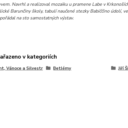
řevem. Navrhl a realizoval mozaiku u pramene Labe v Krkonošíc
lické Barunčiny školy, tabulí naučené stezky Babiččino údolí,
pořádal na sto samostatných výstav.
zařazeno v kategoriích
t, Vánoce a Silvestr
Betlémy
Jiří