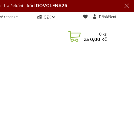
st a čekání - kód
DOVOLENA26
ké recenze
Přihlášení
CZK
0
ks
za
0,00 Kč