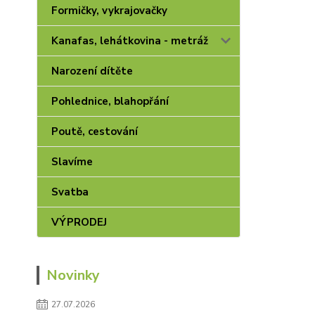
Formičky, vykrajovačky
Kanafas, lehátkovina - metráž
Narození dítěte
Pohlednice, blahopřání
Poutě, cestování
Slavíme
Svatba
VÝPRODEJ
Novinky
27.07.2026