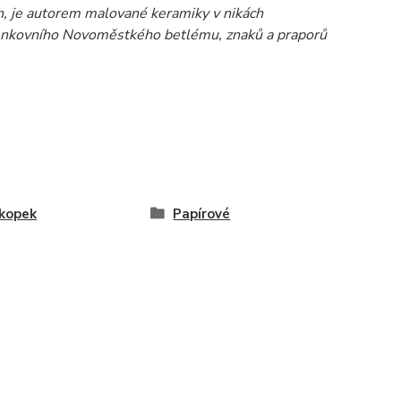
h, je autorem malované keramiky v nikách
 venkovního Novoměstkého betlému, znaků a praporů
 Škopek
Papírové