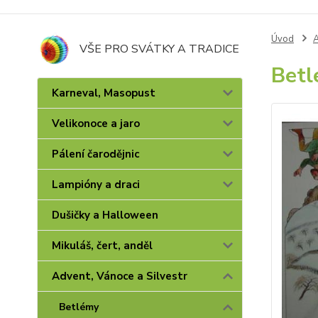
Úvod
A
VŠE PRO SVÁTKY A TRADICE
Betl
Karneval, Masopust
Velikonoce a jaro
Pálení čarodějnic
Lampióny a draci
Dušičky a Halloween
Mikuláš, čert, anděl
Advent, Vánoce a Silvestr
Betlémy