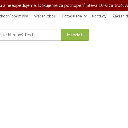
 a neexpedujeme. Děkujeme za pochopení! Sleva 10% za trpělivo
chodní podmínky
Vrácení zboží
Fotogalerie
Kontakty
Zákaznic
Hledat