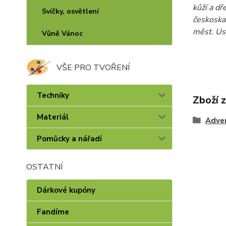
kůží a d
Svíčky, osvětlení
českoska
měst. Us
Vůně Vánoc
VŠE PRO TVOŘENÍ
Techniky
Zboží 
Materiál
Adven
Pomůcky a nářadí
OSTATNÍ
Dárkové kupóny
Fandíme