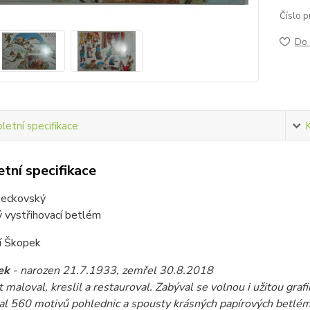
Číslo p
Do 
etní specifikace
tní specifikace
eckovský
ý vystřihovací betlém
ří Škopek
ek
- narozen 21.7.1933, zemřel 30.8.2018
t maloval, kreslil a restauroval. Zabýval se volnou i užitou grafi
l 560 motivů pohlednic a spousty krásných papírových betlémů