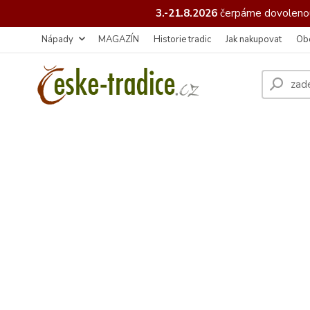
3.-21.8.2026
čerpáme
dovolenou
Nápady
MAGAZÍN
Historie tradic
Jak nakupovat
Ob