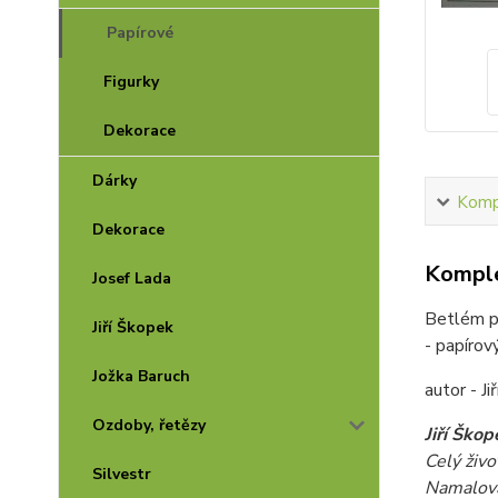
Papírové
Figurky
Dekorace
Dárky
Kompl
Dekorace
Komple
Josef Lada
Betlém p
Jiří Škopek
- papírov
Jožka Baruch
autor - Ji
Ozdoby, řetězy
Jiří Škop
Celý živo
Silvestr
Namalova