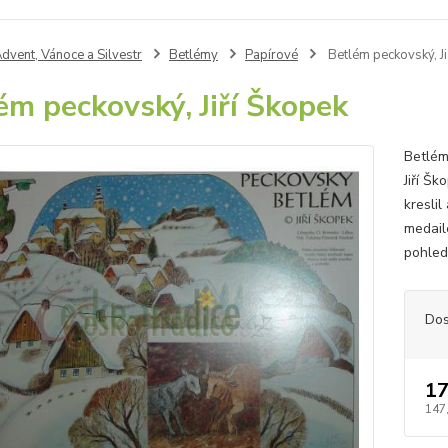
dvent, Vánoce a Silvestr
Betlémy
Papírové
Betlém peckovský, Ji
ém peckovský, Jiří Škopek
Betlém
Jiří Š
kreslil
medaile
pohled
Dos
17
147