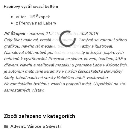
Papírový vystřihovací betlém
autor - Jiří Škopek
z Přerova nad Labem
Jiří Škopek
- narozen 21.7.1933, zemřel 30.8.2018
Celý život maloval, kreslil a restauroval. Zabýval se volnou i užitou
grafikou, navrhoval medaile, tvořil knižní vazby a ilustroval.
Namaloval 560 motivů pohlednic a spousty krásných papírových
betlémů k vystřihování. Pracoval se sklem, kovem, textilem, kůží a
dřevem. Navrhl a realizoval mozaiku u pramene Labe v Krkonoších,
je autorem malované keramiky v nikách českoskalické Barunčiny
školy, tabulí naučené stezky Babiččino údolí, venkovního
Novoměstkého betlému, znaků a praporů měst. Uspořádal na sto
samostatných výstav.
Zboží zařazeno v kategoriích
Advent, Vánoce a Silvestr