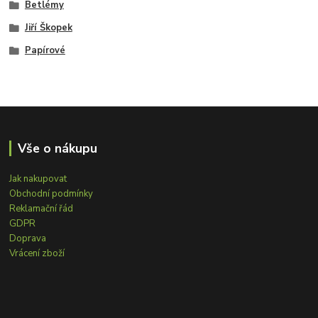
Betlémy
Jiří Škopek
Papírové
Vše o nákupu
Jak nakupovat
Obchodní podmínky
Reklamační řád
GDPR
Doprava
Vrácení zboží