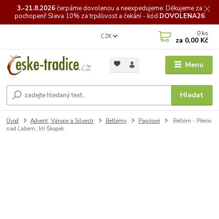
3.-21.8.2026
čerpáme
dovolenou a neexpedujeme. Děkujeme za
pochopení! Sleva 10% za trpělivost a čekání - kód
DOVOLENA26
0
ks
CZK
za
0,00 Kč
Menu
Hledat
Úvod
Advent, Vánoce a Silvestr
Betlémy
Papírové
Betlém - Přerov
nad Labem, Jiří Škopek