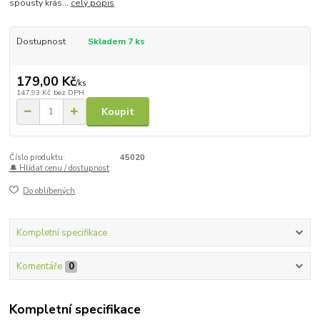
spousty krás...
celý popis
Dostupnost
Skladem 7 ks
179,00 Kč
/
ks
147,93 Kč
bez DPH
Koupit
Číslo produktu:
45020
🔔 Hlídat cenu / dostupnost
Do oblíbených
Kompletní specifikace
Komentáře
0
Kompletní specifikace