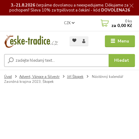
3.-21.8.2026
čerpáme
dovolenou a neexpedujeme. Děkujeme za
pochopení! Sleva 10% za trpělivost a čekání - kód
DOVOLENA26
0
ks
CZK
za
0,00 Kč
Menu
Hledat
Úvod
Advent, Vánoce a Silvestr
Jiří Škopek
Nástěnný kalendář
Zasněná krajina 2023, Škopek