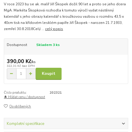
V roce 2023 by se ak. malíř Jiří Škopek dožil 90 let a proto se jeho dcera
MgA. Markéta Škopková rozhodla k tomuto výročí vydat nástěnný
kalendář s jeho obrazy kalendář s kroužkovou vazbou o rozměru 43,5 x
40cm tisk na křídovém lesklém papíře Jiří Škopek - narozen 21.7.1933,
zemřel 30.8.2018Celý ...
celý popis
Dostupnost
Skladem 3 ks
390,00 Kč
/
ks
322,31 Kč
bez DPH
Koupit
Číslo produktu:
202321
🔔 Hlídat cenu / dostupnost
Do oblíbených
Kompletní specifikace