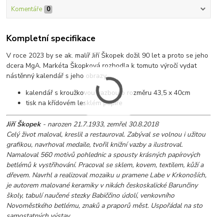
Komentáře
0
Kompletní specifikace
V roce 2023 by se ak. malíř Jiří Škopek dožil 90 let a proto se jeho
dcera MgA. Markéta Škopková rozhodla k tomuto výročí vydat
nástěnný kalendář s jeho obrazy
kalendář s kroužkovou vazbou o rozměru 43,5 x 40cm
tisk na křídovém lesklém papíře
Jiří Škopek
- narozen 21.7.1933, zemřel 30.8.2018
Celý život maloval, kreslil a restauroval. Zabýval se volnou i užitou
grafikou, navrhoval medaile, tvořil knižní vazby a ilustroval.
Namaloval 560 motivů pohlednic a spousty krásných papírových
betlémů k vystřihování. Pracoval se sklem, kovem, textilem, kůží a
dřevem. Navrhl a realizoval mozaiku u pramene Labe v Krkonoších,
je autorem malované keramiky v nikách českoskalické Barunčiny
školy, tabulí naučené stezky Babiččino údolí, venkovního
Novoměstkého betlému, znaků a praporů měst. Uspořádal na sto
samostatných výstav.