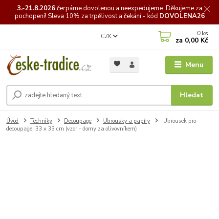
3.-21.8.2026
čerpáme
dovolenou a neexpedujeme. Děkujeme za
pochopení! Sleva 10% za trpělivost a čekání - kód
DOVOLENA26
0
ks
CZK
za
0,00 Kč
Menu
Hledat
Úvod
Techniky
Decoupage
Ubrousky a papíry
Ubrousek pro
decoupage, 33 x 33 cm (vzor - domy za olivovníkem)