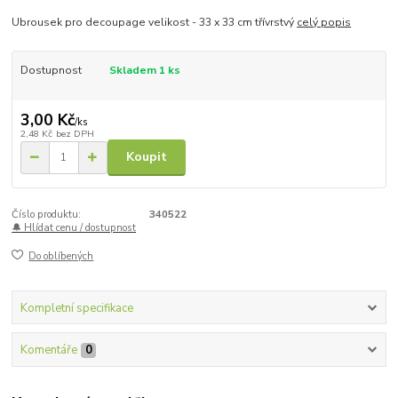
Ubrousek pro decoupage velikost - 33 x 33 cm třívrstvý
celý popis
Dostupnost
Skladem 1 ks
3,00 Kč
/
ks
2,48 Kč
bez DPH
Koupit
Číslo produktu:
340522
🔔 Hlídat cenu / dostupnost
Do oblíbených
Kompletní specifikace
Komentáře
0