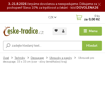
3.-21.8.2026
čerpáme
dovolenou a neexpedujeme. Děkujeme za
pochopení! Sleva 10% za trpělivost a čekání - kód
DOVOLENA26
0
ks
CZK
za
0,00 Kč
Menu
Hledat
Úvod
Techniky
Decoupage
Ubrousky a papíry
Ubrousek pro
decoupage, 33 x 33 cm (vzor - olivy černé/fialový kraj)