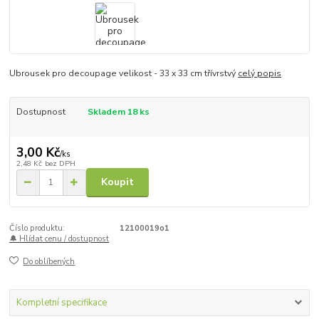
Ubrousek pro decoupage velikost - 33 x 33 cm třívrstvý
celý popis
Dostupnost
Skladem 18 ks
3,00 Kč
/
ks
2,48 Kč
bez DPH
Koupit
Číslo produktu:
12100019o1
🔔 Hlídat cenu / dostupnost
Do oblíbených
Kompletní specifikace