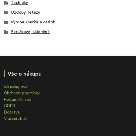
Techniky
Ozdoby, řetězy
Výroba šperků a ozdob
Perličkové, skleněné
Vše o nákupu
Jak nakupovat
Obchodní podmínky
Reklamační řád
GDPR
Doprava
Vrácení zboží