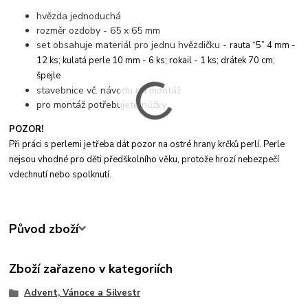
hvězda jednoduchá
rozměr ozdoby - 65 x 65 mm
set obsahuje materiál pro jednu hvězdičku -
rauta “5” 4 mm -
12 ks; kulatá perle 10 mm - 6 ks; rokail - 1 ks; drátek 70 cm;
špejle
stavebnice vč. návodu na montáž
pro montáž potřebujete nůžky
POZOR!
Při práci s perlemi je třeba dát pozor na ostré hrany krčků perlí. Perle
nejsou vhodné pro děti předškolního věku, protože hrozí nebezpečí
vdechnutí nebo spolknutí.
Původ zboží
Zboží zařazeno v kategoriích
Advent, Vánoce a Silvestr