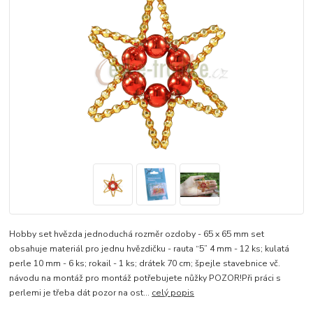
Hobby set hvězda jednoduchá rozměr ozdoby - 65 x 65 mm set
obsahuje materiál pro jednu hvězdičku - rauta “5” 4 mm - 12 ks; kulatá
perle 10 mm - 6 ks; rokail - 1 ks; drátek 70 cm; špejle stavebnice vč.
návodu na montáž pro montáž potřebujete nůžky POZOR!Při práci s
perlemi je třeba dát pozor na ost...
celý popis