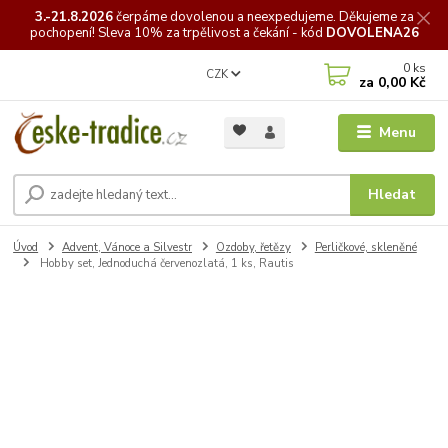
3.-21.8.2026
čerpáme
dovolenou a neexpedujeme. Děkujeme za
pochopení! Sleva 10% za trpělivost a čekání - kód
DOVOLENA26
0
ks
CZK
za
0,00 Kč
Menu
Hledat
Úvod
Advent, Vánoce a Silvestr
Ozdoby, řetězy
Perličkové, skleněné
Hobby set, Jednoduchá červenozlatá, 1 ks, Rautis