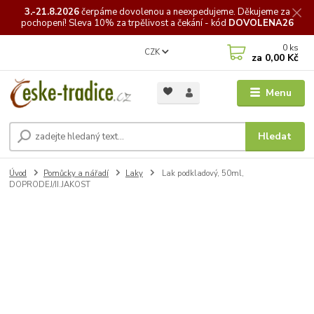
3.-21.8.2026
čerpáme
dovolenou a neexpedujeme. Děkujeme za
pochopení! Sleva 10% za trpělivost a čekání - kód
DOVOLENA26
0
ks
CZK
za
0,00 Kč
Menu
Hledat
Úvod
Pomůcky a nářadí
Laky
Lak podkladový, 50ml,
DOPRODEJ/II.JAKOST