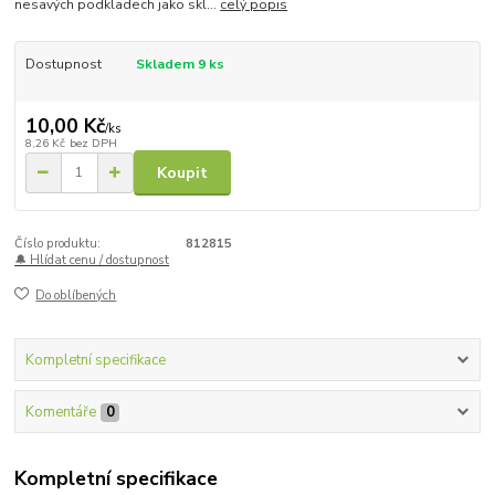
nesavých podkladech jako skl...
celý popis
Dostupnost
Skladem 9 ks
10,00 Kč
/
ks
8,26 Kč
bez DPH
Koupit
Číslo produktu:
812815
🔔 Hlídat cenu / dostupnost
Do oblíbených
Kompletní specifikace
Komentáře
0
Kompletní specifikace