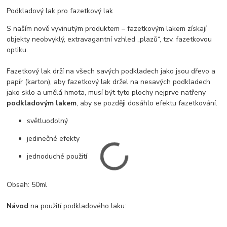
Podkladový lak pro fazetkový lak
S naším nově vyvinutým produktem – fazetkovým lakem získají
objekty neobvyklý, extravagantní vzhled „plazů“, tzv. fazetkovou
optiku.
Fazetkový lak drží na všech savých podkladech jako jsou dřevo a
papír (karton), aby fazetkový lak držel na nesavých podkladech
jako sklo a umělá hmota, musí být tyto plochy nejprve natřeny
podkladovým lakem
, aby se později dosáhlo efektu fazetkování.
světluodolný
jedinečné efekty
jednoduché použití
Obsah: 50ml
Návod
na použití podkladového laku: