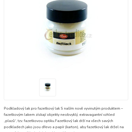
Podkladový lak pro fazetkový lak S naším nově vyvinutým produktem –
fazetkovým lakem získají objekty neobvyklý, extravagantní vzhled
„plazů“, tzv. fazetkovou optiku.Fazetkový lak drží na všech savých
podkladech jako jsou dřevo a papír (karton), aby fazetkový lak držel na