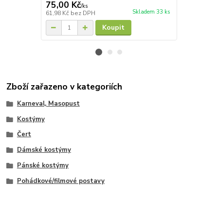
75,00 Kč
40,00 Kč
/
ks
Skladem 33 ks
61,98 Kč
bez DPH
33,06 Kč
bez
Koupit
Zboží zařazeno v kategoriích
Karneval, Masopust
Kostýmy
Čert
Dámské kostýmy
Pánské kostýmy
Pohádkové/filmové postavy