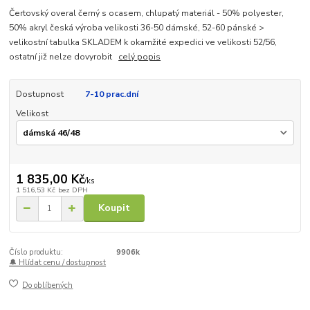
Čertovský overal černý s ocasem, chlupatý materiál - 50% polyester,
50% akryl česká výroba velikosti 36-50 dámské, 52-60 pánské >
velikostní tabulka SKLADEM k okamžité expedici ve velikosti 52/56,
ostatní již nelze dovyrobit
celý popis
Dostupnost
7-10 prac.dní
Velikost
1 835,00 Kč
/
ks
1 516,53 Kč
bez DPH
Koupit
Číslo produktu:
9906k
🔔 Hlídat cenu / dostupnost
Do oblíbených