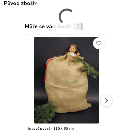
Původ zboží
Může se vám hodit
3
Jutový pytel - 110 x 60 cm
Jutový pytel