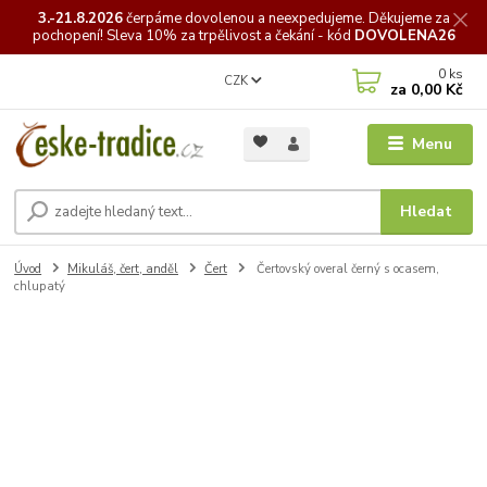
3.-21.8.2026
čerpáme
dovolenou a neexpedujeme. Děkujeme za
pochopení! Sleva 10% za trpělivost a čekání - kód
DOVOLENA26
0
ks
CZK
za
0,00 Kč
Menu
Hledat
Úvod
Mikuláš, čert, anděl
Čert
Čertovský overal černý s ocasem,
chlupatý