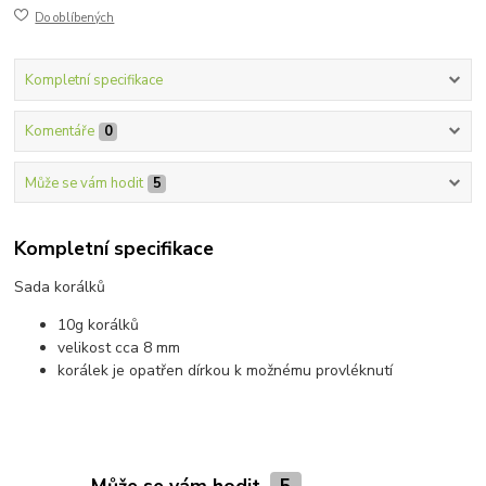
Do oblíbených
Kompletní specifikace
Komentáře
0
Může se vám hodit
5
Kompletní specifikace
Sada korálků
10g korálků
velikost cca 8 mm
korálek je opatřen dírkou k možnému provléknutí
Může se vám hodit
5