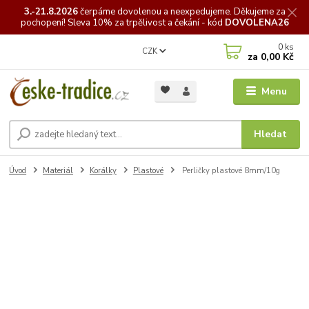
3.-21.8.2026
čerpáme
dovolenou a neexpedujeme. Děkujeme za
pochopení! Sleva 10% za trpělivost a čekání - kód
DOVOLENA26
0
ks
CZK
za
0,00 Kč
Menu
Hledat
Úvod
Materiál
Korálky
Plastové
Perličky plastové 8mm/10g