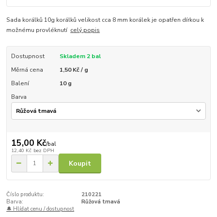
Sada korálků 10g korálků velikost cca 8 mm korálek je opatřen dírkou k
možnému provléknutí
celý popis
Dostupnost
Skladem 2 bal
Měrná cena
1,50 Kč / g
Balení
10 g
Barva
15,00 Kč
/
bal
12,40 Kč
bez DPH
Koupit
Číslo produktu:
210221
Barva:
Růžová tmavá
🔔 Hlídat cenu / dostupnost