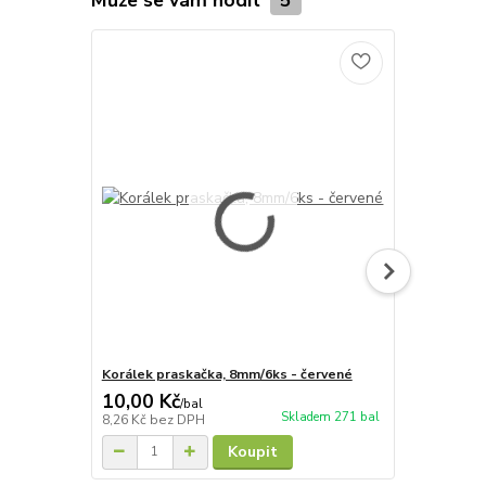
Korálek praskačka, 8mm/6ks - červené
Korálek pra
10,00 Kč
10,00 Kč
/
bal
Skladem 271 bal
8,26 Kč
bez DPH
8,26 Kč
bez 
Koupit