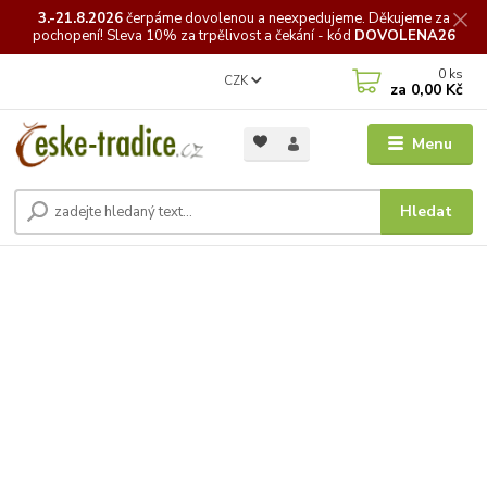
3.-21.8.2026
čerpáme
dovolenou a neexpedujeme. Děkujeme za
pochopení! Sleva 10% za trpělivost a čekání - kód
DOVOLENA26
0
ks
CZK
za
0,00 Kč
Menu
Hledat