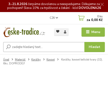
3.-21.8.2026
čerpáme
dovolenou a neexpedujeme. Děkujeme za
pochopení! Sleva 10% za trpělivost a čekání - kód
DOVOLENA26
0
ks
CZK
za
0,00 Kč
Menu
Hledat
Úvod
Materiál
Korálky
Kovové
Korálky, kovové keltské tvary (32),
6ks, DOPRODEJ!