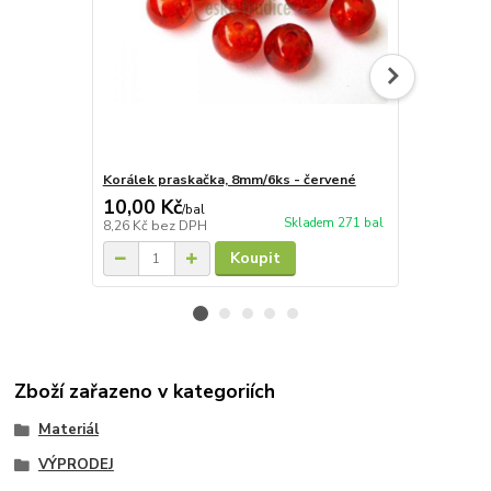
Korálek praskačka, 8mm/6ks - červené
Korálek pra
10,00 Kč
10,00 Kč
/
bal
Skladem 271 bal
8,26 Kč
bez DPH
8,26 Kč
bez 
Koupit
Zboží zařazeno v kategoriích
Materiál
VÝPRODEJ