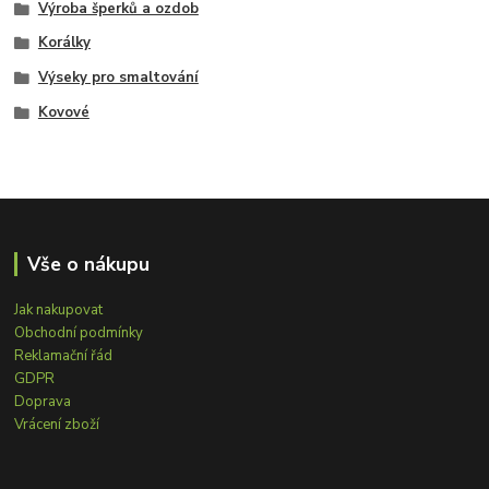
Výroba šperků a ozdob
Korálky
Výseky pro smaltování
Kovové
Vše o nákupu
Jak nakupovat
Obchodní podmínky
Reklamační řád
GDPR
Doprava
Vrácení zboží