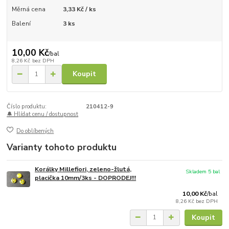
Měrná cena
3,33 Kč / ks
Balení
3 ks
10,00 Kč
/
bal
8,26 Kč
bez DPH
Koupit
Číslo produktu:
210412-9
🔔 Hlídat cenu / dostupnost
Do oblíbených
Varianty tohoto produktu
Korálky Millefiori, zeleno-žlutá,
Skladem 5 bal
placička 10mm/3ks - DOPRODEJ!!!
10,00 Kč
/
bal
8,26 Kč
bez DPH
Koupit