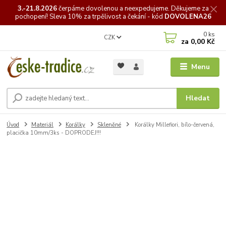
3.-21.8.2026
čerpáme
dovolenou a neexpedujeme. Děkujeme za
pochopení! Sleva 10% za trpělivost a čekání - kód
DOVOLENA26
0
ks
CZK
za
0,00 Kč
Menu
Hledat
Úvod
Materiál
Korálky
Skleněné
Korálky Millefiori, bílo-červená,
placička 10mm/3ks - DOPRODEJ!!!