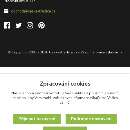
Pracovní dny 8-17h
obchod@ceske-tradice.cz
© Copyright 2001 - 2026 Ceske-tradice.cz - Všechna práva vyhrazena
Zpracování cookies
Náš e-shop a partneři potřebují Váš
souhlas
s použitím souborů
cookies, aby Vám mohli zobrazovat informace týkající se Vašich
zájmů.
Přijmout nezbytné
Podrobné nastavení