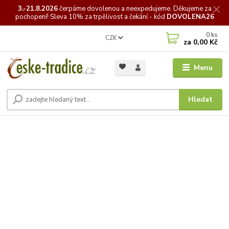
3.-21.8.2026
čerpáme
dovolenou a neexpedujeme. Děkujeme za
pochopení! Sleva 10% za trpělivost a čekání - kód
DOVOLENA26
0
ks
CZK
za
0,00 Kč
Menu
Hledat