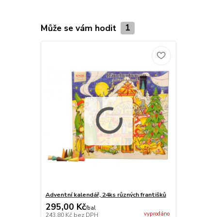
Může se vám hodit
1
Adventní kalendář, 24ks různých františků
295,00 Kč
/
bal
vyprodáno
243,80 Kč
bez DPH