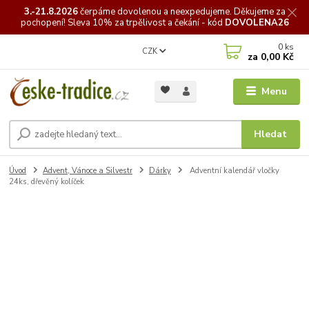
3.-21.8.2026
čerpáme
dovolenou a neexpedujeme. Děkujeme za
pochopení! Sleva 10% za trpělivost a čekání - kód
DOVOLENA26
0
ks
CZK
za
0,00 Kč
Menu
Hledat
Úvod
Advent, Vánoce a Silvestr
Dárky
Adventní kalendář vločky
24ks, dřevěný kolíček