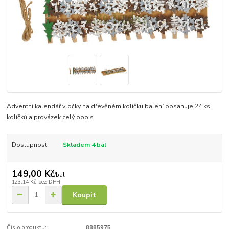
Adventní kalendář vločky na dřevěném kolíčku balení obsahuje 24 ks
kolíčků a provázek
celý popis
Dostupnost
Skladem 4 bal
149,00 Kč
/
bal
123,14 Kč
bez DPH
Koupit
Číslo produktu:
8885975