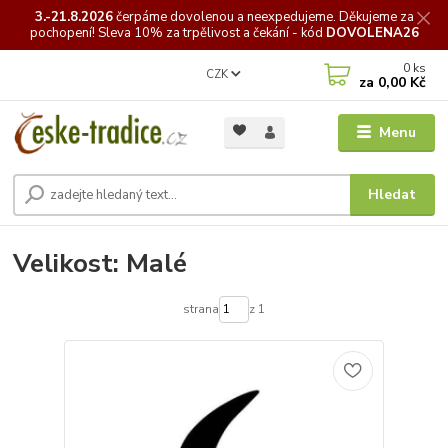
3.-21.8.2026
čerpáme
dovolenou a neexpedujeme. Děkujeme za
pochopení! Sleva 10% za trpělivost a čekání - kód
DOVOLENA26
0
ks
CZK
za
0,00 Kč
Menu
Hledat
Velikost: Malé
strana
z 1