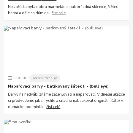
Na začátku byla dobrá marmeláda, pak prázdná sklenice, štětec,
barva a dále co dům dal.
číst celé
02
.
09
.
2019
Textilní techniky
Napařovací barvy - batikovaný šátek I. - (bull eye)
Barvy na hedvábí známe zažehlovací a napařovací. V dnešní ukázce
si předvedeme jak si rychle a snadno nabatikovat originální šátek v
domácích podmínká...
číst celé