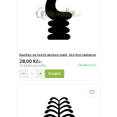
Razítko na textil akoben malé, 5x2,5cm (adinkra)
28,00 Kč
/
ks
Skladem 6 ks
23,14 Kč
bez DPH
Koupit