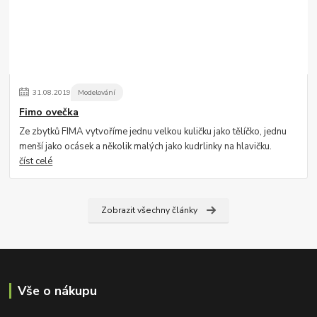
31
.
08
.
2019
Modelování
Fimo ovečka
Ze zbytků FIMA vytvoříme jednu velkou kuličku jako tělíčko, jednu
menší jako ocásek a několik malých jako kudrlinky na hlavičku.
číst celé
Zobrazit všechny články
Vše o nákupu