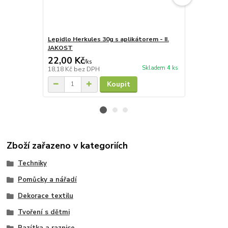
Lepidlo Herkules 30g s aplikátorem - II.
Lepidlo Herk
JAKOST
22,00 Kč
750,00 K
/
ks
Skladem 4 ks
18,18 Kč
bez DPH
619,83 Kč
be
Koupit
Zboží zařazeno v kategoriích
Techniky
Pomůcky a nářadí
Dekorace textilu
Tvoření s dětmi