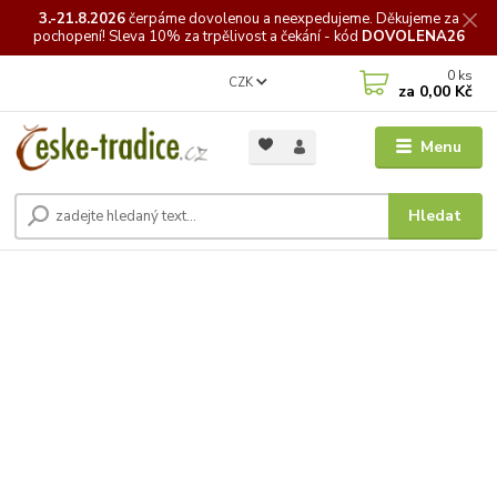
3.-21.8.2026
čerpáme
dovolenou a neexpedujeme. Děkujeme za
pochopení! Sleva 10% za trpělivost a čekání - kód
DOVOLENA26
0
ks
CZK
za
0,00 Kč
Menu
Hledat