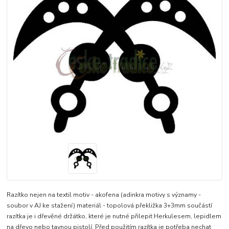
Razítko nejen na textil motiv - akofena (adinkra motivy s významy -
soubor v AJ ke stažení) materiál - topolová překližka 3+3mm součástí
razítka je i dřevěné držátko, které je nutné přilepit Herkulesem, lepidlem
na dřevo nebo tavnou pistolí. Před použitím razítka je potřeba nechat