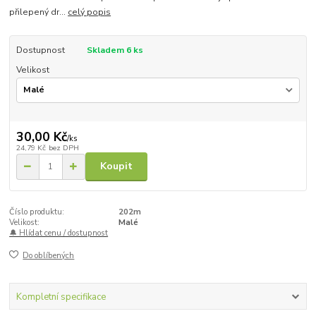
přilepený dr...
celý popis
Dostupnost
Skladem 6 ks
Velikost
30,00 Kč
/
ks
24,79 Kč
bez DPH
Koupit
Číslo produktu:
202m
Velikost:
Malé
🔔 Hlídat cenu / dostupnost
Do oblíbených
Kompletní specifikace