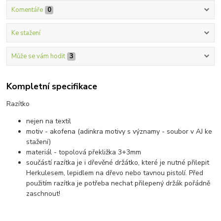
Komentáře
0
Ke stažení
Může se vám hodit
3
Kompletní specifikace
Razítko
nejen na textil
motiv - akofena (adinkra motivy s významy - soubor v AJ ke
stažení)
materiál - topolová překližka 3+3mm
součástí razítka je i dřevěné držátko, které je nutné přilepit
Herkulesem, lepidlem na dřevo nebo tavnou pistolí. Před
použitím razítka je potřeba nechat přilepený držák pořádně
zaschnout!