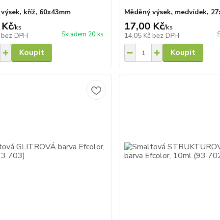
výsek, kříž, 60x43mm
Měděný výsek, medvídek, 2
 Kč
17,00 Kč
/
ks
/
ks
Skladem 20 ks
č
bez DPH
14,05 Kč
bez DPH
Koupit
Koupit