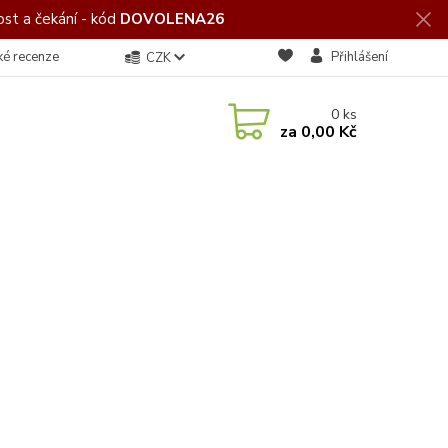
st a čekání - kód
DOVOLENA26
ké recenze
Přihlášení
CZK
0
ks
za
0,00 Kč