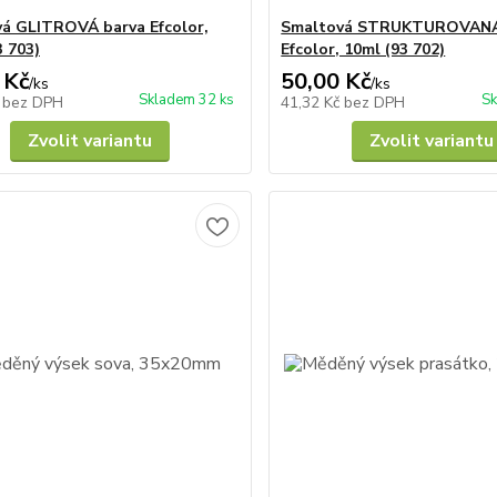
á GLITROVÁ barva Efcolor,
Smaltová STRUKTUROVANÁ
3 703)
Efcolor, 10ml (93 702)
 Kč
50,00 Kč
/
ks
/
ks
Skladem 32 ks
Sk
č
bez DPH
41,32 Kč
bez DPH
Zvolit variantu
Zvolit variantu