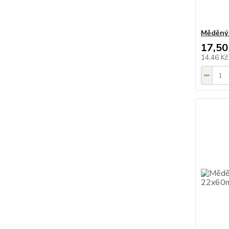
Měděný 
17,50
14,46 K