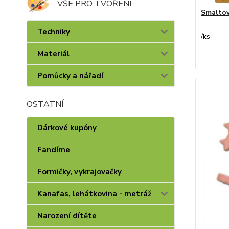
VŠE PRO TVOŘENÍ
Smaltov
Techniky
/
ks
Materiál
Pomůcky a nářadí
OSTATNÍ
Dárkové kupóny
Fandíme
Formičky, vykrajovačky
Kanafas, lehátkovina - metráž
Narození dítěte