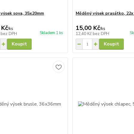
výsek sova, 35x20mm
Měděný výsek prasátko, 22
 Kč
15,00 Kč
/
ks
/
ks
Skladem 1 ks
Sk
č
bez DPH
12,40 Kč
bez DPH
Koupit
Koupit