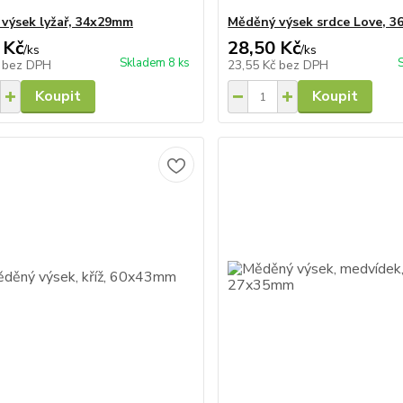
výsek lyžař, 34x29mm
Měděný výsek srdce Love, 
 Kč
28,50 Kč
/
ks
/
ks
Skladem 8 ks
č
bez DPH
23,55 Kč
bez DPH
Koupit
Koupit