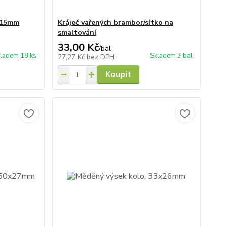
x15mm
Kráječ vařených brambor/sítko na
smaltování
33,00 Kč
/
bal
ladem 18 ks
Skladem 3 bal
27,27 Kč
bez DPH
Koupit