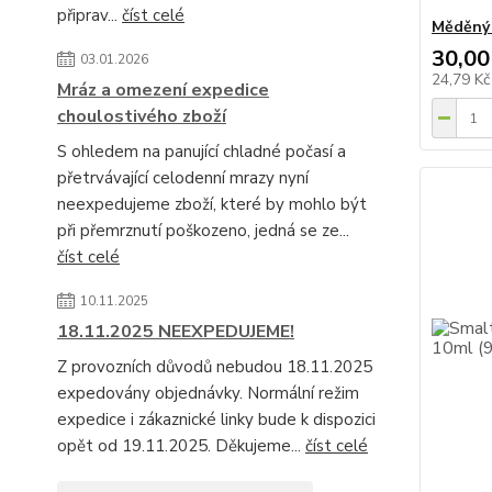
připrav...
číst celé
Měděný 
30,00
03.01.2026
24,79 K
Mráz a omezení expedice
choulostivého zboží
S ohledem na panující chladné počasí a
přetrvávající celodenní mrazy nyní
neexpedujeme zboží, které by mohlo být
při přemrznutí poškozeno, jedná se ze...
číst celé
10.11.2025
18.11.2025 NEEXPEDUJEME!
Z provozních důvodů nebudou 18.11.2025
expedovány objednávky. Normální režim
expedice i zákaznické linky bude k dispozici
opět od 19.11.2025. Děkujeme...
číst celé