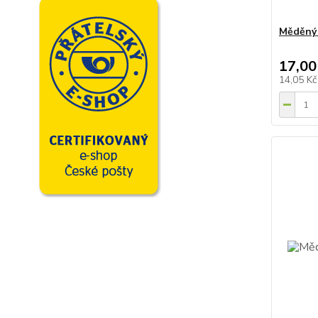
Měděný 
17,00
14,05 K