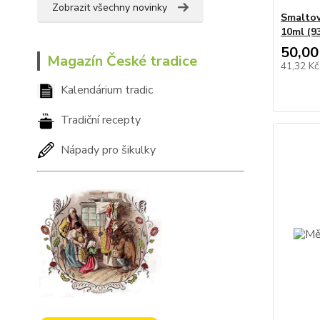
Zobrazit všechny novinky
Smaltov
10ml (9
50,00
Magazín České tradice
41,32 K
Kalendárium tradic
Tradiční recepty
Nápady pro šikulky