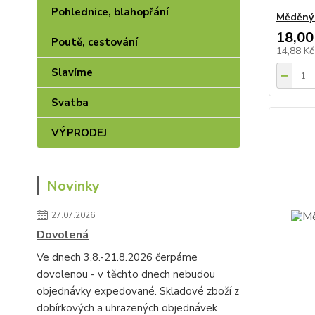
Pohlednice, blahopřání
Měděný 
18,00
Poutě, cestování
14,88 K
Slavíme
Svatba
VÝPRODEJ
Novinky
27.07.2026
Dovolená
Ve dnech 3.8.-21.8.2026 čerpáme
dovolenou - v těchto dnech nebudou
objednávky expedované. Skladové zboží z
dobírkových a uhrazených objednávek