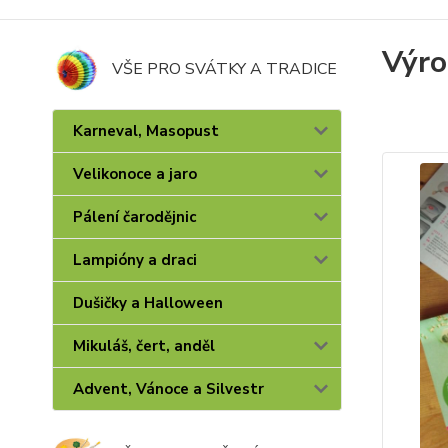
Výro
VŠE PRO SVÁTKY A TRADICE
Karneval, Masopust
Velikonoce a jaro
Pálení čarodějnic
Lampióny a draci
Dušičky a Halloween
Mikuláš, čert, anděl
Advent, Vánoce a Silvestr