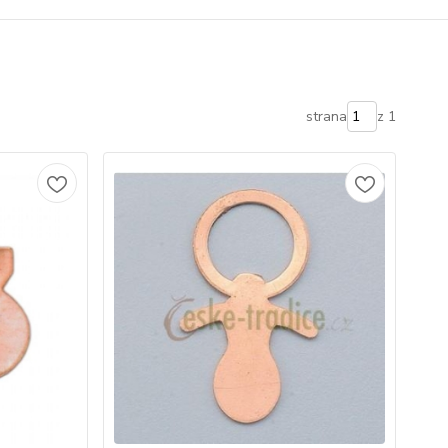
strana
z 1