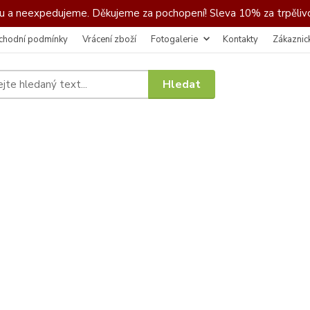
 a neexpedujeme. Děkujeme za pochopení! Sleva 10% za trpělivo
chodní podmínky
Vrácení zboží
Fotogalerie
Kontakty
Zákaznic
Hledat