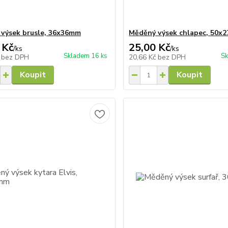
výsek brusle, 36x36mm
Měděný výsek chlapec, 50x
 Kč
25,00 Kč
/
ks
/
ks
Skladem 16 ks
Sk
č
bez DPH
20,66 Kč
bez DPH
Koupit
Koupit