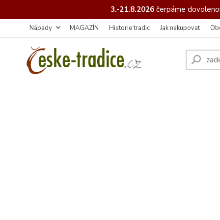
3.-21.8.2026
čerpáme
dovolenou
Nápady
MAGAZÍN
Historie tradic
Jak nakupovat
Ob