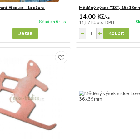
ání Efcolor - brožura
Měděný výsek "13", 15x18m
14,00 Kč
/
ks
Skladem 64 ks
Sk
11,57 Kč
bez DPH
Detail
Koupit