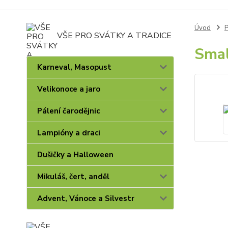
Úvod
P
VŠE PRO SVÁTKY A TRADICE
Smal
Karneval, Masopust
Velikonoce a jaro
Pálení čarodějnic
Lampióny a draci
Dušičky a Halloween
Mikuláš, čert, anděl
Advent, Vánoce a Silvestr