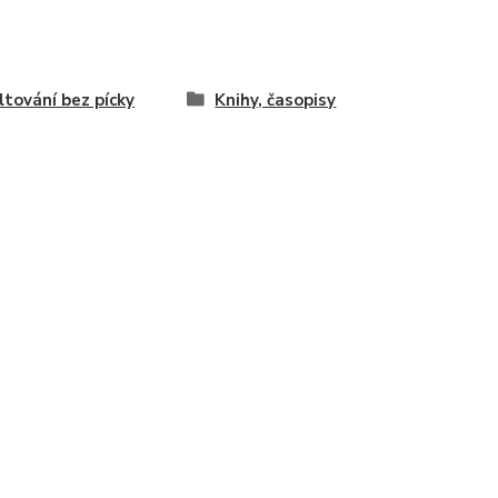
tování bez pícky
Knihy, časopisy