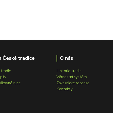
 České tradice
O nás
tradic
Historie tradic
epty
Věrnostní systém
šikovné ruce
Zákaznické recenze
Kontakty