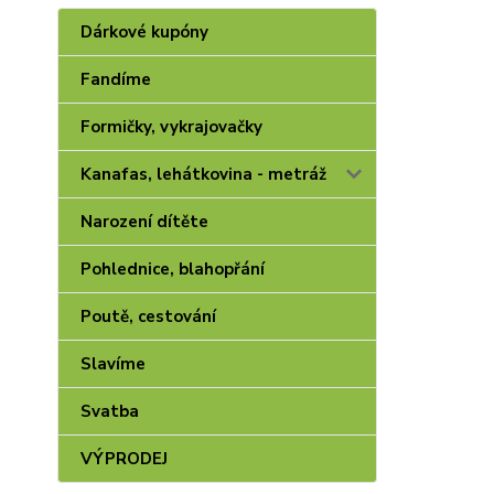
Dárkové kupóny
Fandíme
Formičky, vykrajovačky
Kanafas, lehátkovina - metráž
Narození dítěte
Pohlednice, blahopřání
Poutě, cestování
Slavíme
Svatba
VÝPRODEJ