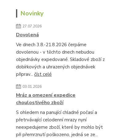
Novinky
27.07.2026
Dovolená
Ve dnech 3.8.-21.8.2026 čerpáme
dovolenou - v těchto dnech nebudou
objednávky expedované. Skladové zboží z
dobírkových a uhrazených objednávek
připrav...
číst celé
03.01.2026
Mráz a omezení expedice
choulostivého zboží
S ohledem na panující chladné počasí a
přetrvávající celodenní mrazy nyní
neexpedujeme zboží, které by mohlo být
při přemrznutí poškozeno, jedná se ze...