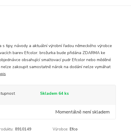
a s tipy, návody a aktuální výrobní řadou německého výrobce
vacích barev Efcolor. brožurka bude přidána ZDARMA ke
objednávce obsahující smaltovací pudr Efcolor nebo měděné
 nelze zakoupit samostatně nárok na dodání nelze vymáhat
opis
tupnost
Skladem 64 ks
Momentálně není skladem
roduktu:
8910149
Výrobce:
Efco