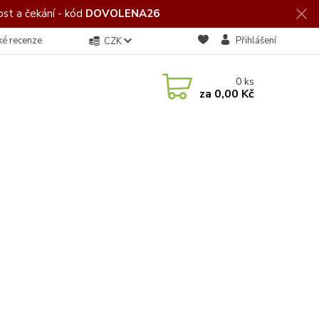
st a čekání - kód
DOVOLENA26
ké recenze
Přihlášení
CZK
0
ks
za
0,00 Kč