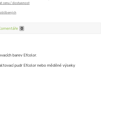
at cenu / dostupnost
oblíbených
Komentáře
0
vacích barev Efcolor.
altovací pudr Efcolor nebo měděné výseky