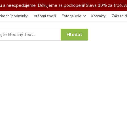
 a neexpedujeme. Děkujeme za pochopení! Sleva 10% za trpělivo
chodní podmínky
Vrácení zboží
Fotogalerie
Kontakty
Zákaznic
Hledat