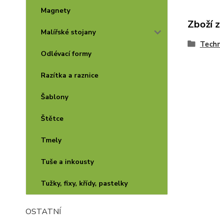
Magnety
Zboží 
Malířské stojany
Techn
Odlévací formy
Razítka a raznice
Šablony
Štětce
Tmely
Tuše a inkousty
Tužky, fixy, křídy, pastelky
OSTATNÍ