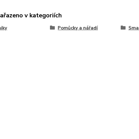
zařazeno v kategoriích
iky
Pomůcky a nářadí
Smal