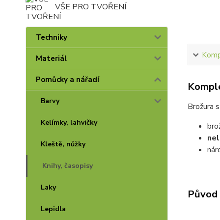
VŠE PRO TVOŘENÍ
Techniky
Kompl
Materiál
Pomůcky a nářadí
Komple
Barvy
Brožura s
Kelímky, lahvičky
bro
nel
Kleště, nůžky
nár
Knihy, časopisy
Laky
Původ 
Lepidla