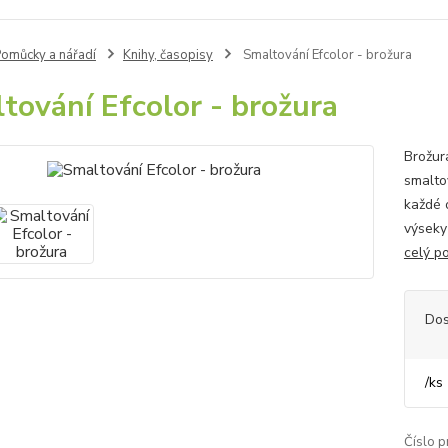
omůcky a nářadí
Knihy, časopisy
Smaltování Efcolor - brožura
tování Efcolor - brožura
Brožur
smalto
každé 
výseky
celý p
Dos
/
ks
Číslo p