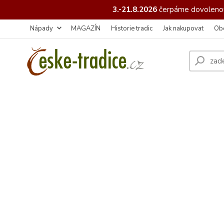
3.-21.8.2026
čerpáme
dovolenou
Nápady
MAGAZÍN
Historie tradic
Jak nakupovat
Ob