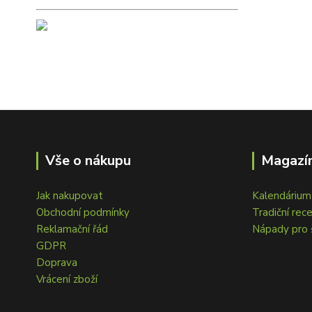
Vše o nákupu
Magazín
Jak nakupovat
Kalendárium 
Obchodní podmínky
Tradiční rec
Reklamační řád
Nápady pro 
GDPR
Doprava
Vrácení zboží