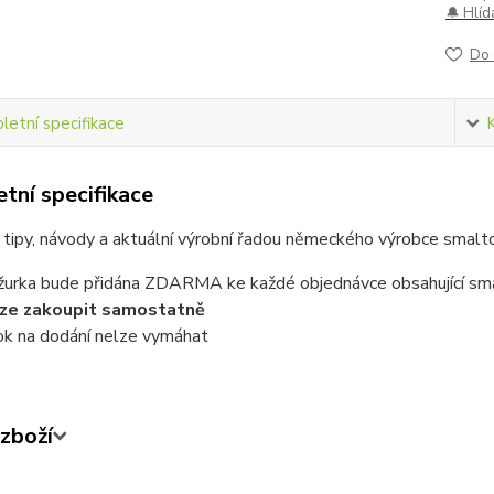
🔔 Hlíd
Do 
etní specifikace
tní specifikace
 tipy, návody a aktuální výrobní řadou německého výrobce smalto
žurka bude přidána ZDARMA ke každé objednávce obsahující sm
ze zakoupit samostatně
ok na dodání nelze vymáhat
zboží