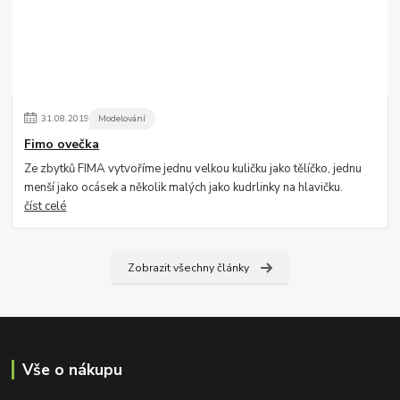
31
.
08
.
2019
Modelování
Fimo ovečka
Ze zbytků FIMA vytvoříme jednu velkou kuličku jako tělíčko, jednu
menší jako ocásek a několik malých jako kudrlinky na hlavičku.
číst celé
Zobrazit všechny články
Vše o nákupu