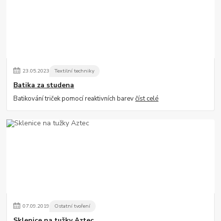
23
.
05
.
2023
Textilní techniky
Batika za studena
Batikování triček pomocí reaktivních barev
číst celé
07
.
09
.
2019
Ostatní tvoření
Sklenice na tužky Aztec