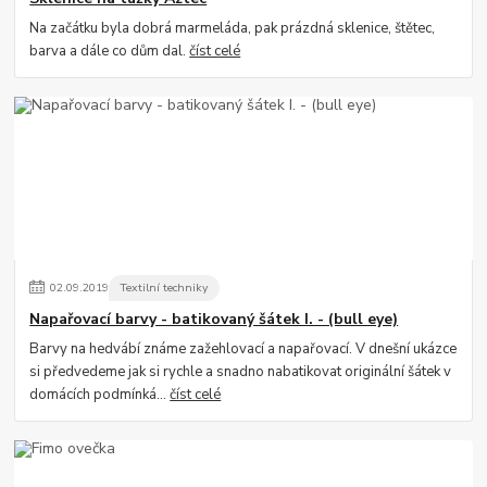
Na začátku byla dobrá marmeláda, pak prázdná sklenice, štětec,
barva a dále co dům dal.
číst celé
02
.
09
.
2019
Textilní techniky
Napařovací barvy - batikovaný šátek I. - (bull eye)
Barvy na hedvábí známe zažehlovací a napařovací. V dnešní ukázce
si předvedeme jak si rychle a snadno nabatikovat originální šátek v
domácích podmínká...
číst celé