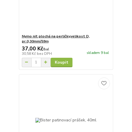
Nymo nit plochá na perličky,velikost D,
pr.0,30mm/59m
37,00 Kč
/
bal
skladem 9 bal
30,58 Kč
bez DPH
Koupit