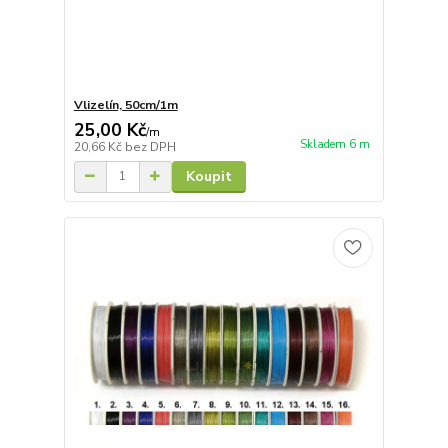
Vlizelín, 50cm/1m
25,00 Kč
/
m
Skladem 6 m
20,66 Kč
bez DPH
Koupit