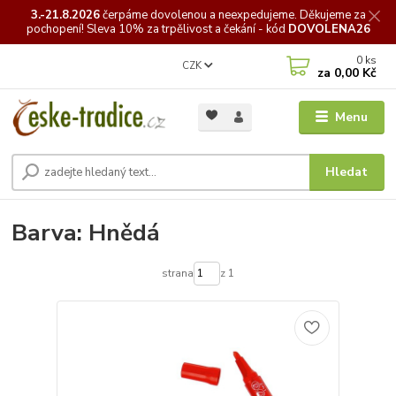
3.-21.8.2026
čerpáme
dovolenou a neexpedujeme. Děkujeme za
pochopení! Sleva 10% za trpělivost a čekání - kód
DOVOLENA26
0
ks
CZK
za
0,00 Kč
Menu
Hledat
Barva: Hnědá
strana
z 1