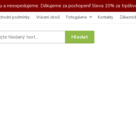
 a neexpedujeme. Děkujeme za pochopení! Sleva 10% za trpělivo
chodní podmínky
Vrácení zboží
Fotogalerie
Kontakty
Zákaznic
Hledat