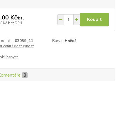
,00 Kč
/
bal
Koupit
58 Kč
bez DPH
roduktu:
03059_11
Barva:
Hnědá
at cenu / dostupnost
oblíbených
Komentáře
0