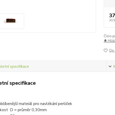
37
30,
Číslo p
🔔 Hlíd
Do 
etní specifikace
tní specifikace
t
oblíbenější mateiál pro navlékání perliček
ikost D = průměr 0,30mm