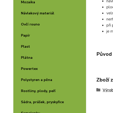
náv
Mozaika
plo
vel
Návlekový materiál
ner
Ovčí rouno
při 
je 
Papír
Plast
Původ 
Plátna
Powertex
Zboží 
Polystyren a pěna
Výrob
Rostliny, plody, peří
Sádra, prášek, pryskyřice