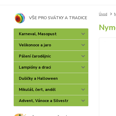
Úvod
M
VŠE PRO SVÁTKY A TRADICE
Nymo
Karneval, Masopust
Velikonoce a jaro
Pálení čarodějnic
Lampióny a draci
Dušičky a Halloween
Mikuláš, čert, anděl
Advent, Vánoce a Silvestr