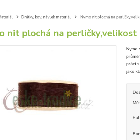
ateriál
Drátky, kov, návlek materiál
Nymo nit plochá na perličky,vel
 nit plochá na perličky,velikos
Nymo n
průměr
práci s
jako kl
Dos
Měr
Bal
Bar