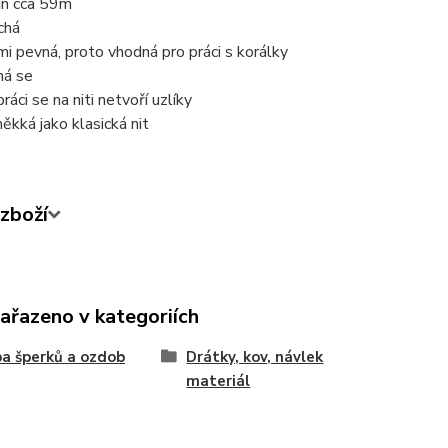
in cca 59m
chá
mi pevná, proto vhodná pro práci s korálky
há se
práci se na niti netvoří uzlíky
měkká jako klasická nit
zboží
zařazeno v kategoriích
a šperků a ozdob
Drátky, kov, návlek
materiál