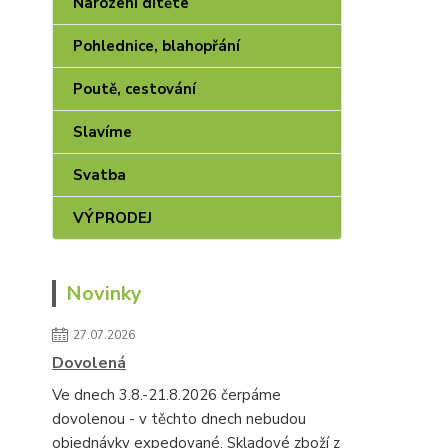
Narození dítěte
Pohlednice, blahopřání
Poutě, cestování
Slavíme
Svatba
VÝPRODEJ
Novinky
27.07.2026
Dovolená
Ve dnech 3.8.-21.8.2026 čerpáme
dovolenou - v těchto dnech nebudou
objednávky expedované. Skladové zboží z