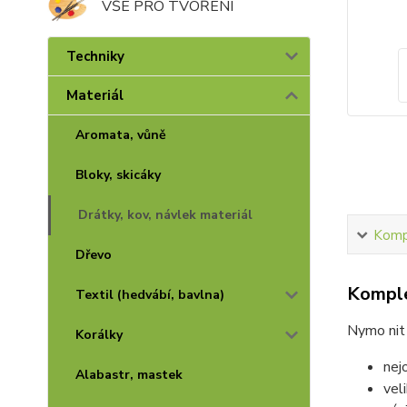
VŠE PRO TVOŘENÍ
Techniky
Materiál
Aromata, vůně
Bloky, skicáky
Drátky, kov, návlek materiál
Kompl
Dřevo
Komple
Textil (hedvábí, bavlna)
Nymo ni
Korálky
nej
Alabastr, mastek
vel