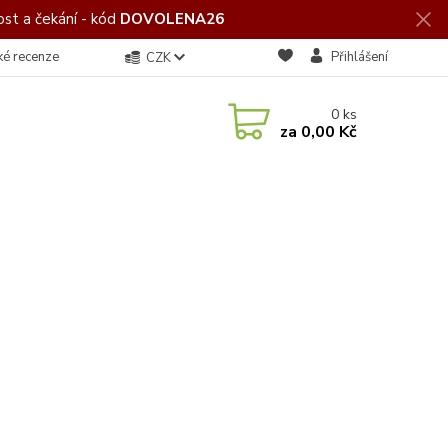
st a čekání - kód
DOVOLENA26
ké recenze
Přihlášení
CZK
0
ks
za
0,00 Kč