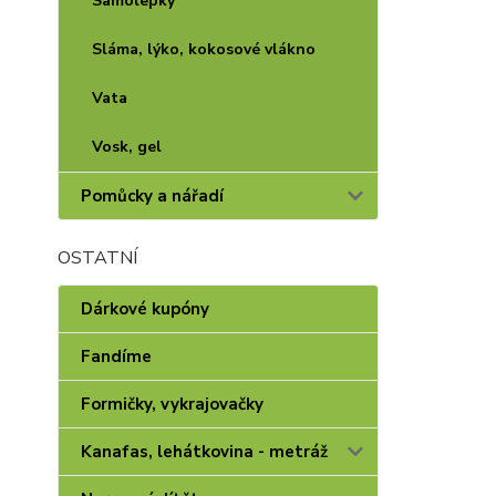
Samolepky
Sláma, lýko, kokosové vlákno
Vata
Vosk, gel
Pomůcky a nářadí
OSTATNÍ
Dárkové kupóny
Fandíme
Formičky, vykrajovačky
Kanafas, lehátkovina - metráž