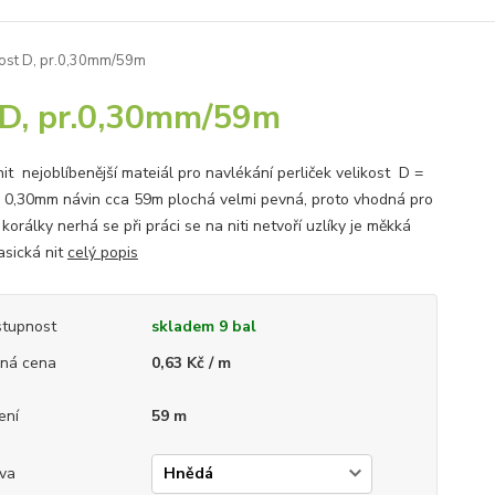
ikost D, pr.0,30mm/59m
t D, pr.0,30mm/59m
it nejoblíbenější mateiál pro navlékání perliček velikost D =
 0,30mm návin cca 59m plochá velmi pevná, proto vhodná pro
 korálky nerhá se při práci se na niti netvoří uzlíky je měkká
asická nit
celý popis
tupnost
skladem 9 bal
ná cena
0,63 Kč / m
ení
59 m
va