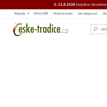
3.-21.8.2026
čerpáme
dovolenou
Nápady
MAGAZÍN
Historie tradic
Jak nakupovat
Ob