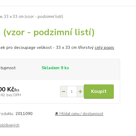
 33 x 33 cm (vzor - podzimní listí)
vzor - podzimní listí)
ek pro decoupage velikost - 33 x 33 cm třívrstvý
celý popis
tupnost
Skladem 9 ks
00 Kč
/
ks
Koupit
 Kč
bez DPH
roduktu:
2011090
🔔 Hlídat cenu / dostupnost
oblíbených