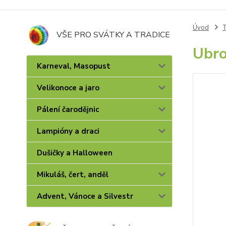
Úvod
T
VŠE PRO SVÁTKY A TRADICE
Ubro
Karneval, Masopust
Velikonoce a jaro
Pálení čarodějnic
Lampióny a draci
Dušičky a Halloween
Mikuláš, čert, anděl
Advent, Vánoce a Silvestr