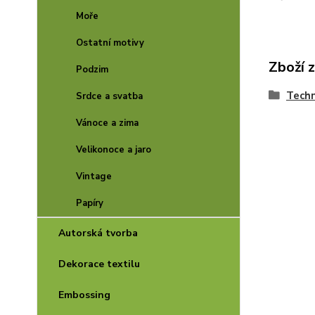
Moře
Ostatní motivy
Zboží 
Podzim
Techn
Srdce a svatba
Vánoce a zima
Velikonoce a jaro
Vintage
Papíry
Autorská tvorba
Dekorace textilu
Embossing