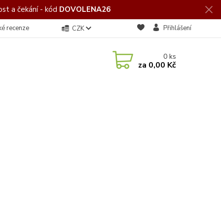
st a čekání - kód
DOVOLENA26
ké recenze
Přihlášení
CZK
0
ks
za
0,00 Kč