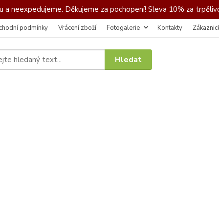
 a neexpedujeme. Děkujeme za pochopení! Sleva 10% za trpělivo
chodní podmínky
Vrácení zboží
Fotogalerie
Kontakty
Zákaznic
Hledat