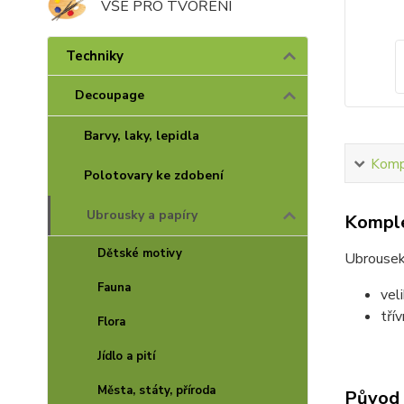
VŠE PRO TVOŘENÍ
Techniky
Decoupage
Barvy, laky, lepidla
Kompl
Polotovary ke zdobení
Ubrousky a papíry
Komple
Dětské motivy
Ubrousek
Fauna
vel
tří
Flora
Jídlo a pití
Města, státy, příroda
Původ 