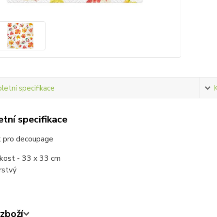
etní specifikace
tní specifikace
 pro decoupage
ikost - 33 x 33 cm
vrstvý
zboží