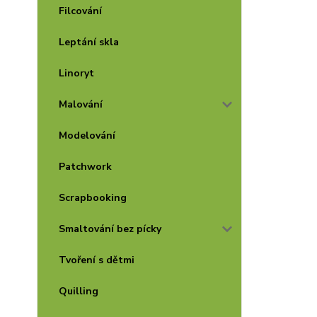
Filcování
Leptání skla
Linoryt
Malování
Modelování
Patchwork
Scrapbooking
Smaltování bez pícky
Tvoření s dětmi
Quilling