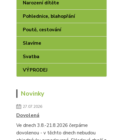
Narození dítěte
Pohlednice, blahopřání
Poutě, cestování
Slavíme
Svatba
VÝPRODEJ
Novinky
27.07.2026
Dovolená
Ve dnech 3.8.-21.8.2026 čerpáme
dovolenou - v těchto dnech nebudou