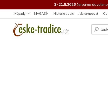
3.-21.8.2026
čerpáme
dovolenou
Nápady
MAGAZÍN
Historie tradic
Jak nakupovat
Ob