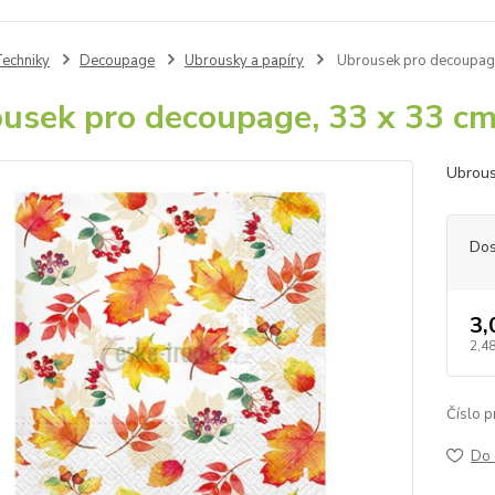
echniky
Decoupage
Ubrousky a papíry
Ubrousek pro decoupage,
usek pro decoupage, 33 x 33 cm (
Ubrous
Dos
3,
2,48
Číslo p
Do 