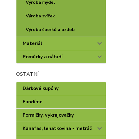
Výroba mýdel
Výroba svíček
Výroba šperků a ozdob
Materiál
Pomůcky a nářadí
OSTATNÍ
Dárkové kupóny
Fandíme
Formičky, vykrajovačky
Kanafas, lehátkovina - metráž