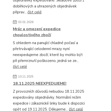
objednávky expedované. Skladové zboží z
dobírkových a uhrazených objednávek
připrav...
číst celé
03.01.2026
Mráz a omezení expedice
choulostivého zboží
S ohledem na panující chladné počasí a
přetrvávající celodenní mrazy nyní
neexpedujeme zboží, které by mohlo být
při přemrznutí poškozeno, jedná se ze...
číst celé
10.11.2025
18.11.2025 NEEXPEDUJEME!
Z provozních důvodů nebudou 18.11.2025
expedovány objednávky. Normální režim
expedice i zákaznické linky bude k dispozici
opět od 19.11.2025. Děkujeme...
číst celé