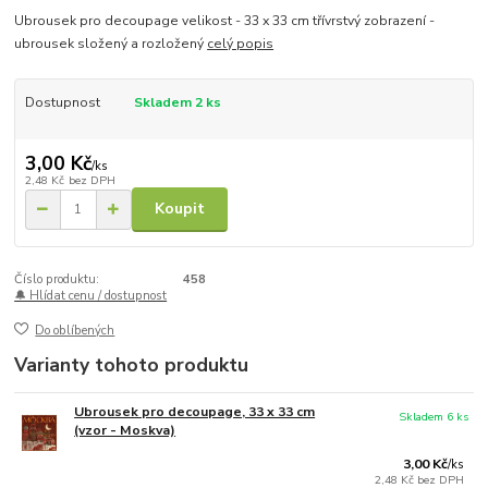
Ubrousek pro decoupage velikost - 33 x 33 cm třívrstvý zobrazení -
ubrousek složený a rozložený
celý popis
Dostupnost
Skladem 2 ks
3,00 Kč
/
ks
2,48 Kč
bez DPH
Koupit
Číslo produktu:
458
🔔 Hlídat cenu / dostupnost
Do oblíbených
Varianty tohoto produktu
Ubrousek pro decoupage, 33 x 33 cm
Skladem 6 ks
(vzor - Moskva)
3,00 Kč
/
ks
2,48 Kč
bez DPH