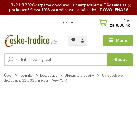
3.-21.8.2026
čerpáme
dovolenou a neexpedujeme. Děkujeme za
pochopení! Sleva 10% za trpělivost a čekání - kód
DOVOLENA26
0
ks
CZK
za
0,00 Kč
Menu
Hledat
Úvod
Techniky
Decoupage
Ubrousky a papíry
Ubrousek pro
decoupage, 33 x 33 cm (vzor - New York)