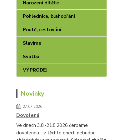
Narození dítěte
Pohlednice, blahopřání
Poutě, cestování
Slavíme
Svatba
VÝPRODEJ
Novinky
27.07.2026
Dovolená
Ve dnech 3.8.-21.8.2026 čerpáme
dovolenou - v těchto dnech nebudou