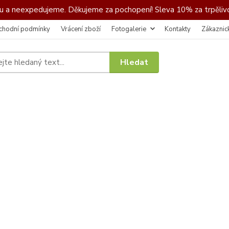
 a neexpedujeme. Děkujeme za pochopení! Sleva 10% za trpělivo
chodní podmínky
Vrácení zboží
Fotogalerie
Kontakty
Zákaznic
Hledat