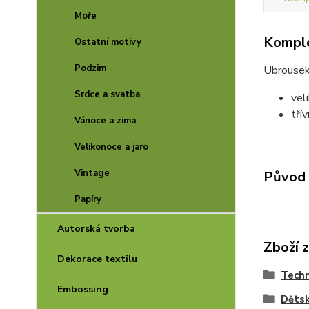
Moře
Komple
Ostatní motivy
Podzim
Ubrousek
Srdce a svatba
vel
tří
Vánoce a zima
Velikonoce a jaro
Vintage
Původ 
Papíry
Autorská tvorba
Zboží 
Dekorace textilu
Techn
Embossing
Děts