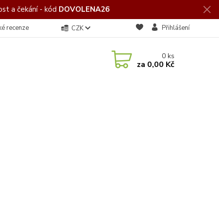
st a čekání - kód
DOVOLENA26
ké recenze
Přihlášení
CZK
0
ks
za
0,00 Kč