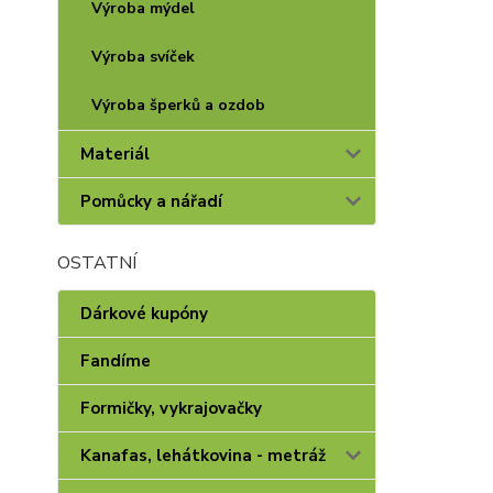
Výroba mýdel
Výroba svíček
Výroba šperků a ozdob
Materiál
Pomůcky a nářadí
OSTATNÍ
Dárkové kupóny
Fandíme
Formičky, vykrajovačky
Kanafas, lehátkovina - metráž