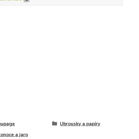
oupage
Ubrousky a papíry
konoce a jaro