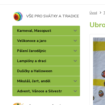
Úvod
T
VŠE PRO SVÁTKY A TRADICE
Ubro
Karneval, Masopust
Velikonoce a jaro
Pálení čarodějnic
Lampióny a draci
Dušičky a Halloween
Mikuláš, čert, anděl
Advent, Vánoce a Silvestr