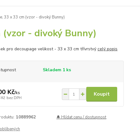
 33 x 33 cm (vzor - divoký Bunny)
 (vzor - divoký Bunny)
ek pro decoupage velikost - 33 x 33 cm třívrstvý
celý popis
tupnost
Skladem 1 ks
00 Kč
/
ks
Koupit
 Kč
bez DPH
roduktu:
10889962
🔔 Hlídat cenu / dostupnost
oblíbených