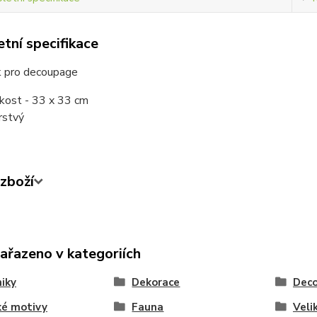
tní specifikace
 pro decoupage
ikost - 33 x 33 cm
vrstvý
zboží
zařazeno v kategoriích
iky
Dekorace
Dec
ké motivy
Fauna
Veli