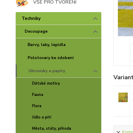
VŠE PRO TVOŘENÍ
Techniky
Decoupage
Barvy, laky, lepidla
Polotovary ke zdobení
Ubrousky a papíry
Varian
Dětské motivy
Fauna
Flora
Jídlo a pití
Města, státy, příroda
Kompl