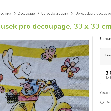
echniky
Decoupage
Ubrousky a papíry
Ubrousek pro decoupage,
usek pro decoupage, 33 x 33 cm
Ubrous
Dos
3,
2,48
Číslo p
Do 