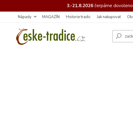
3.-21.8.2026
čerpáme
dovolenou
Nápady
MAGAZÍN
Historie tradic
Jak nakupovat
Ob