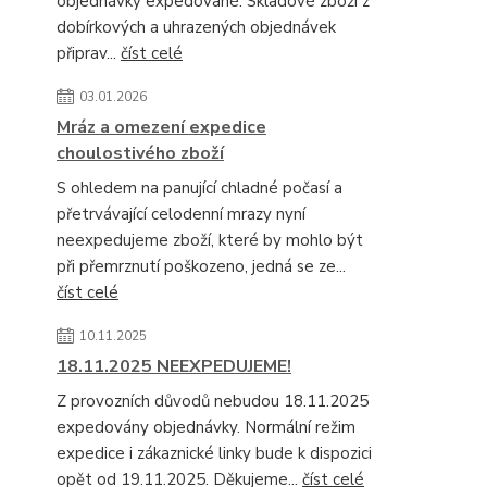
objednávky expedované. Skladové zboží z
dobírkových a uhrazených objednávek
připrav...
číst celé
03.01.2026
Mráz a omezení expedice
choulostivého zboží
S ohledem na panující chladné počasí a
přetrvávající celodenní mrazy nyní
neexpedujeme zboží, které by mohlo být
při přemrznutí poškozeno, jedná se ze...
číst celé
10.11.2025
18.11.2025 NEEXPEDUJEME!
Z provozních důvodů nebudou 18.11.2025
expedovány objednávky. Normální režim
expedice i zákaznické linky bude k dispozici
opět od 19.11.2025. Děkujeme...
číst celé