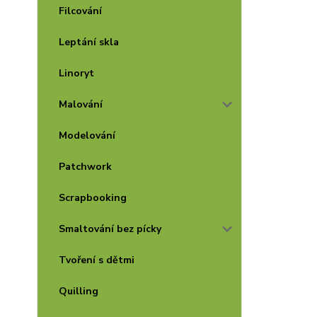
Filcování
Leptání skla
Linoryt
Malování
Modelování
Patchwork
Scrapbooking
Smaltování bez pícky
Tvoření s dětmi
Quilling