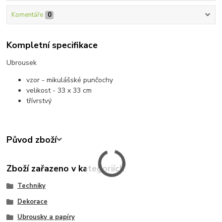
Komentáře
0
Kompletní specifikace
Ubrousek
vzor - mikulášské punčochy
velikost - 33 x 33 cm
třívrstvý
Původ zboží
Zboží zařazeno v kategoriích
Techniky
Dekorace
Ubrousky a papíry