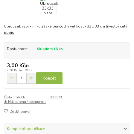
Ubrousek vzor - mikulášské punčochy velikost - 33 x 33 cm třívrstvý
celý
popis
Dostupnost
Skladem 13 ks
3,00 Kč
/
ks
2,48 Kč
bez DPH
Koupit
Číslo produktu:
100301
🔔 Hlídat cenu / dostupnost
Do oblíbených
Kompletní specifikace