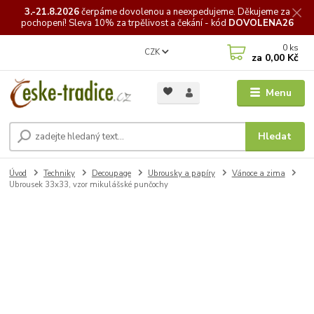
3.-21.8.2026
čerpáme
dovolenou a neexpedujeme. Děkujeme za
pochopení! Sleva 10% za trpělivost a čekání - kód
DOVOLENA26
0
ks
CZK
za
0,00 Kč
Menu
Hledat
Úvod
Techniky
Decoupage
Ubrousky a papíry
Vánoce a zima
Ubrousek 33x33, vzor mikulášské punčochy