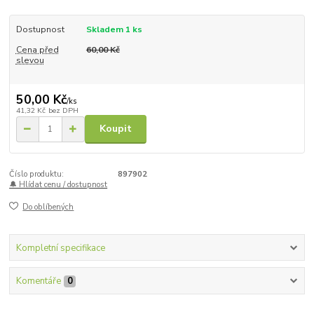
Dostupnost
Skladem 1 ks
Cena před
60,00 Kč
slevou
50,00 Kč
/
ks
41,32 Kč
bez DPH
Koupit
Číslo produktu:
897902
🔔 Hlídat cenu / dostupnost
Do oblíbených
Kompletní specifikace
Komentáře
0