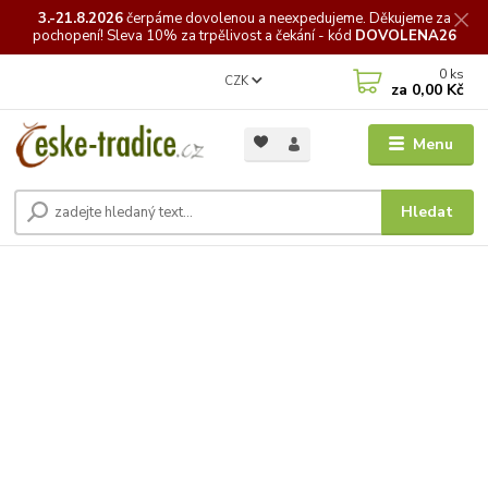
3.-21.8.2026
čerpáme
dovolenou a neexpedujeme. Děkujeme za
pochopení! Sleva 10% za trpělivost a čekání - kód
DOVOLENA26
0
ks
CZK
za
0,00 Kč
Menu
Hledat