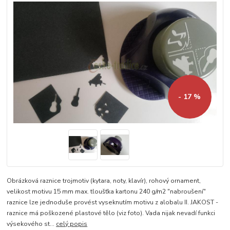
- 17 %
Obrázková raznice trojmotiv (kytara, noty, klavír), rohový ornament,
velikost motivu 15 mm max. tloušťka kartonu 240 g/m2 "nabroušení"
raznice lze jednoduše provést vyseknutím motivu z alobalu II. JAKOST -
raznice má poškozené plastové tělo (viz foto). Vada nijak nevadí funkci
výsekového st...
celý popis