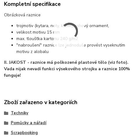
Kompletní specifikace
Obrázková raznice
trojmotiv (kytara, noty, klavír), rohový ornament,
velikost motivu 15 mm
max. tloušťka kartonu 240 g/m2
"nabroušení" raznice lze jednoduše provést vyseknutím
motivu z alobalu
II. JAKOST - raznice má poškozené plastové tělo (viz foto).
Vada nijak nevadí funkci výsekového strojku a raznice 100%
funguje!
Zboží zařazeno v kategoriích
Techniky
Pomůcky a nářadí
Scrapbooking