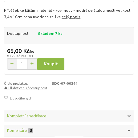
Přívěšek ke klíčům materiál - kov motiv - modrý se žlutou mušlí velikost
3,4 x 10cm cena uvedená za 1ks
celý popis
Dostupnost
Skladem 7 ks
65,00 Kč
/
ks
53,72 Kč
bez DPH
Koupit
Číslo produktu:
SDC-07-00344
🔔 Hlídat cenu / dostupnost
Do oblíbených
Kompletní specifikace
Komentáře
0