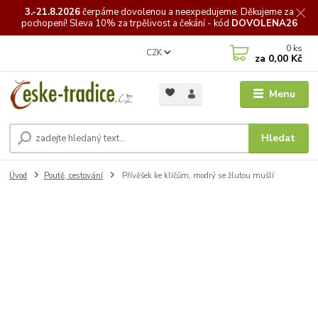
3.-21.8.2026
čerpáme
dovolenou a neexpedujeme. Děkujeme za
pochopení! Sleva 10% za trpělivost a čekání - kód
DOVOLENA26
0
ks
CZK
za
0,00 Kč
Menu
Hledat
Úvod
Poutě, cestování
Přívěšek ke klíčům, modrý se žlutou mušlí