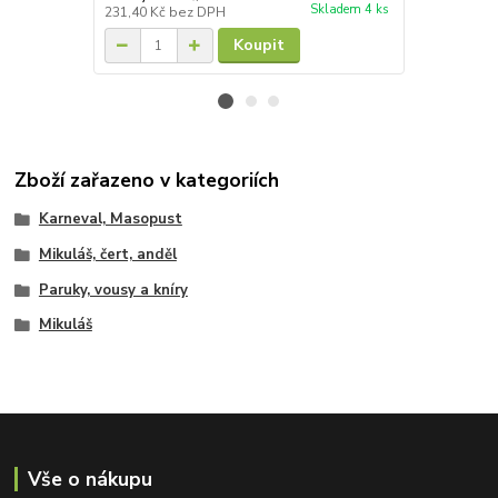
Skladem 4 ks
231,40 Kč
bez DPH
148,76 Kč
be
Koupit
Zboží zařazeno v kategoriích
Karneval, Masopust
Mikuláš, čert, anděl
Paruky, vousy a kníry
Mikuláš
Vše o nákupu