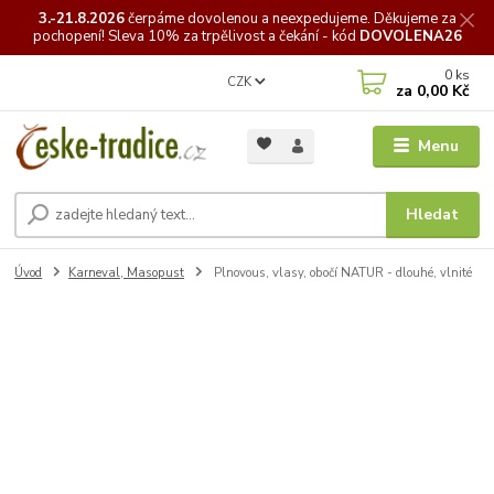
3.-21.8.2026
čerpáme
dovolenou a neexpedujeme. Děkujeme za
pochopení! Sleva 10% za trpělivost a čekání - kód
DOVOLENA26
0
ks
CZK
za
0,00 Kč
Menu
Hledat
Úvod
Karneval, Masopust
Plnovous, vlasy, obočí NATUR - dlouhé, vlnité