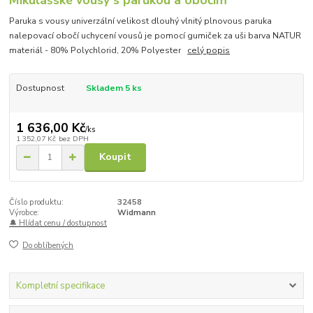
Paruka s vousy univerzální velikost dlouhý vlnitý plnovous paruka
nalepovací obočí uchycení vousů je pomocí gumiček za uši barva NATUR
materiál - 80% Polychlorid, 20% Polyester
celý popis
Dostupnost
Skladem 5 ks
1 636,00 Kč
/
ks
1 352,07 Kč
bez DPH
Koupit
Číslo produktu:
32458
Výrobce:
Widmann
🔔 Hlídat cenu / dostupnost
Do oblíbených
Kompletní specifikace