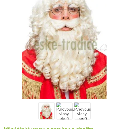
Mikulášské vousy s parukou a obočím