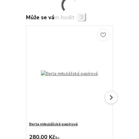
Může se vám hodit
3
Berla mikulášská papírová
Berla mikul
280,00 Kč
180,00 K
/
ks