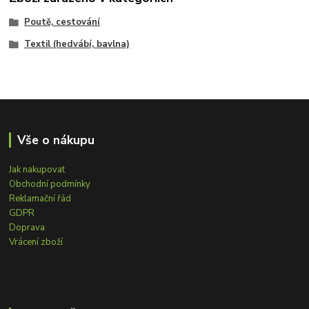
Poutě, cestování
Textil (hedvábí, bavlna)
Vše o nákupu
Jak nakupovat
Obchodní podmínky
Reklamační řád
GDPR
Doprava
Vrácení zboží