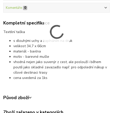
Komentáře
0
Kompletní specifikace
Textilní taška
s dlouhými uchy a zapínáním na druk
velikost 34,7 x 66cm
materiál - bavlna
motiv - barevné mušle
vhodná nejen jako suvenýr z cest, ale poslouží i během
poutě jako skladné zavazadlo např. pro odpolední nákup v
cílové destinaci trasy
cena uvedená za 1ks
Původ zboží
Zboží zařazeno v kategoriích