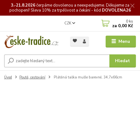
3.-21.8.2026
čerpáme
dovolenou a neexpedujeme. Děkujeme za
pochopení! Sleva 10% za trpělivost a čekání - kód
DOVOLENA26
0
ks
CZK
za
0,00 Kč
Menu
Hledat
Úvod
Poutě, cestování
Plátěná taška mušle barevné, 34,7x66cm