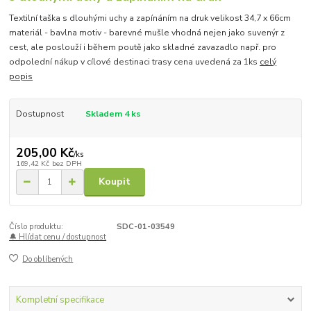
Textilní taška s dlouhými uchy a zapínáním na druk velikost 34,7 x 66cm
materiál - bavlna motiv - barevné mušle vhodná nejen jako suvenýr z
cest, ale poslouží i během poutě jako skladné zavazadlo např. pro
odpolední nákup v cílové destinaci trasy cena uvedená za 1ks
celý
popis
Dostupnost
Skladem 4 ks
205,00 Kč
/
ks
169,42 Kč
bez DPH
Koupit
Číslo produktu:
SDC-01-03549
🔔 Hlídat cenu / dostupnost
Do oblíbených
Kompletní specifikace