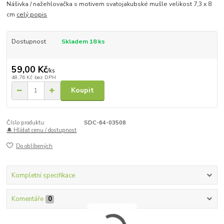
Nášivka / nažehlovačka s motivem svatojakubské mušle velikost 7,3 x 8
cm
celý popis
Dostupnost
Skladem 18 ks
59,00 Kč
/
ks
48,76 Kč
bez DPH
Koupit
Číslo produktu:
SDC-64-03508
🔔 Hlídat cenu / dostupnost
Do oblíbených
Kompletní specifikace
Komentáře
0