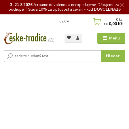
3.-21.8.2026
čerpáme
dovolenou a neexpedujeme. Děkujeme za
pochopení! Sleva 10% za trpělivost a čekání - kód
DOVOLENA26
0
ks
CZK
za
0,00 Kč
Menu
Hledat