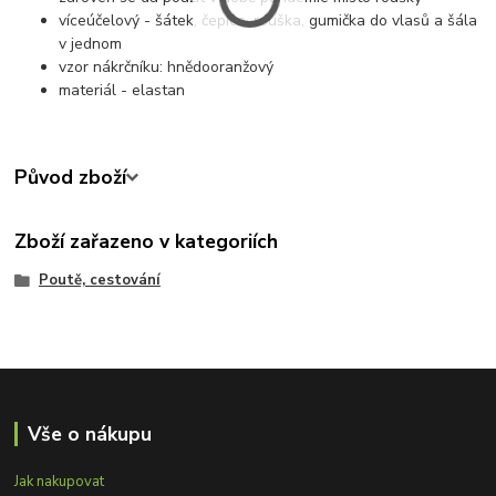
víceúčelový - šátek, čepice, rouška, gumička do vlasů a šála
v jednom
vzor nákrčníku: hnědooranžový
materiál - elastan
Původ zboží
Zboží zařazeno v kategoriích
Poutě, cestování
Vše o nákupu
Jak nakupovat