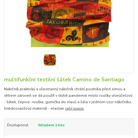
multifunkční textilní šátek Camino de Santiago
Nákrčník praktický a všestranný nákrčník chrání poutníka před zimou a
větrem zároveň se dá použít v době pandemie místo roušky víceúčelový
- šátek, čepice, rouška, gumička do vlasů a šála v jednom vzor nákrčníku:
hnědooranžový materiál - elastan
celý popis
Dostupnost
Skladem 14 ks