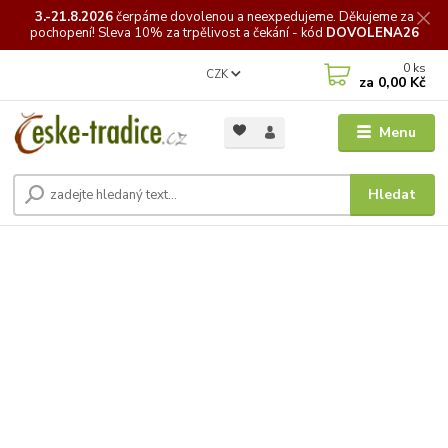
3.-21.8.2026
čerpáme
dovolenou a neexpedujeme. Děkujeme za
pochopení! Sleva 10% za trpělivost a čekání - kód
DOVOLENA26
0
ks
CZK
za
0,00 Kč
Menu
Hledat