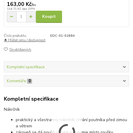
163,00 Kč
/
ks
134,71 Kč
bez DPH
Koupit
Číslo produktu:
SDC-01-02684
🔔 Hlídat cenu / dostupnost
Do oblíbených
Kompletní specifikace
Komentáře
0
Kompletní specifikace
Nákrčník
praktický a všestranný nákrčník chrání poutníka před zimou
a větrem
zároveň se dá použít v době pandemie místo roušky