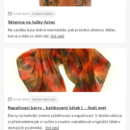
07
.
09
.
2019
Ostatní tvoření
Sklenice na tužky Aztec
Na začátku byla dobrá marmeláda, pak prázdná sklenice, štětec,
barva a dále co dům dal.
číst celé
02
.
09
.
2019
Textilní techniky
Napařovací barvy - batikovaný šátek I. - (bull eye)
Barvy na hedvábí známe zažehlovací a napařovací. V dnešní ukázce
si předvedeme jak si rychle a snadno nabatikovat originální šátek v
domácích podmínká...
číst celé