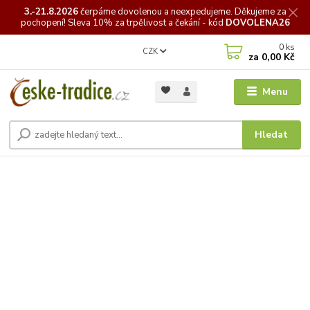
3.-21.8.2026
čerpáme
dovolenou a neexpedujeme. Děkujeme za
pochopení! Sleva 10% za trpělivost a čekání - kód
DOVOLENA26
0
ks
CZK
za
0,00 Kč
Menu
Hledat