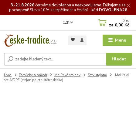
3.-21.8.2026
čerpáme
dovolenou a neexpedujeme. Děkujeme za
pochopení! Sleva 10% za trpělivost a čekání - kód
DOVOLENA26
0
ks
CZK
za
0,00 Kč
Menu
Hledat
Úvod
Pomůcky a nářadí
Malířské stojany
Sety stojanů
Malířský
set A/DPE (stojan,paleta,štětce,deska)