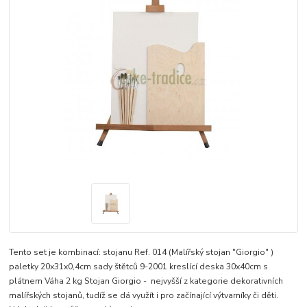
Tento set je kombinací: stojanu Ref. 014 (Malířský stojan "Giorgio" )
paletky 20x31x0,4cm sady štětců 9-2001 kreslící deska 30x40cm s
plátnem Váha 2 kg Stojan Giorgio - nejvyšší z kategorie dekorativních
malířských stojanů, tudíž se dá využít i pro začínající výtvarníky či děti.