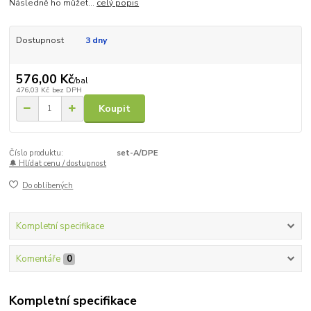
Následně ho můžet...
celý popis
Dostupnost
3 dny
576,00 Kč
/
bal
476,03 Kč
bez DPH
Koupit
Číslo produktu:
set-A/DPE
🔔 Hlídat cenu / dostupnost
Do oblíbených
Kompletní specifikace
Komentáře
0
Kompletní specifikace