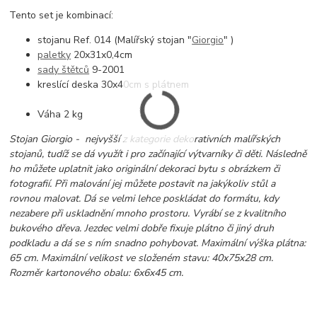
Tento set je kombinací:
stojanu Ref. 014 (Malířský stojan "
Giorgio
" )
paletky
20x31x0,4cm
sady štětců
9-2001
kreslící deska 30x40cm s plátnem
Váha 2 kg
Stojan Giorgio - nejvyšší z kategorie dekorativních malířských
stojanů, tudíž se dá využít i pro začínající výtvarníky či děti. Následně
ho můžete uplatnit jako originální dekoraci bytu s obrázkem či
fotografií. Při malování jej můžete postavit na jakýkoliv stůl a
rovnou malovat. Dá se velmi lehce poskládat do formátu, kdy
nezabere při uskladnění mnoho prostoru. Vyrábí se z kvalitního
bukového dřeva. Jezdec velmi dobře fixuje plátno či jiný druh
podkladu a dá se s ním snadno pohybovat. Maximální výška plátna:
65 cm. Maximální velikost ve složeném stavu: 40x75x28 cm.
Rozměr kartonového obalu: 6x6x45 cm.