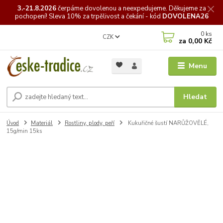
3.-21.8.2026
čerpáme
dovolenou a neexpedujeme. Děkujeme za
pochopení! Sleva 10% za trpělivost a čekání - kód
DOVOLENA26
0
ks
CZK
za
0,00 Kč
Menu
Hledat
Úvod
Materiál
Rostliny, plody, peří
Kukuřičné šustí NARŮŽOVĚLÉ,
15g/min 15ks