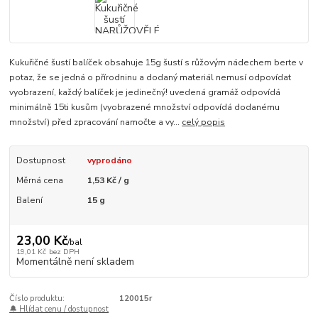
Kukuřičné šustí balíček obsahuje 15g šustí s růžovým nádechem berte v
potaz, že se jedná o přírodninu a dodaný materiál nemusí odpovídat
vyobrazení, každý balíček je jedinečný! uvedená gramáž odpovídá
minimálně 15ti kusům (vyobrazené množství odpovídá dodanému
množství) před zpracování namočte a vy...
celý popis
Dostupnost
vyprodáno
Měrná cena
1,53 Kč / g
Balení
15 g
23,00 Kč
/
bal
19,01 Kč
bez DPH
Momentálně není skladem
Číslo produktu:
120015r
🔔 Hlídat cenu / dostupnost