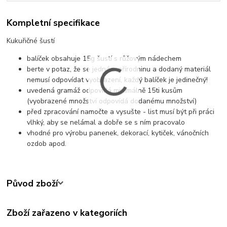
Kompletní specifikace
Kukuřičné šustí
balíček obsahuje 15g šustí s růžovým nádechem
berte v potaz, že se jedná o přírodninu a dodaný materiál
nemusí odpovídat vyobrazení, každý balíček je jedinečný!
uvedená gramáž odpovídá minimálně 15ti kusům
(vyobrazené množství odpovídá dodanému množství)
před zpracování namočte a vysušte - list musí být při práci
vlhký, aby se nelámal a dobře se s ním pracovalo
vhodné pro výrobu panenek, dekorací, kytiček, vánočních
ozdob apod.
Původ zboží
Zboží zařazeno v kategoriích