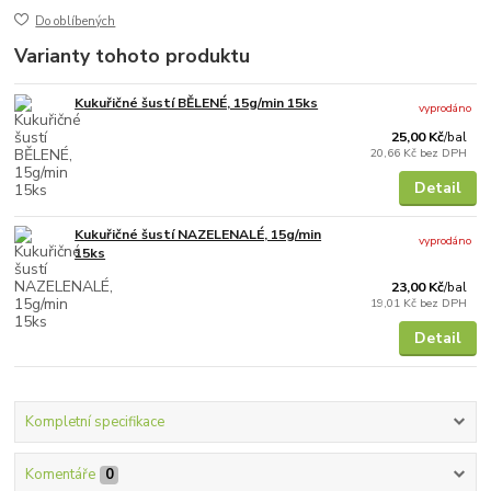
Do oblíbených
Varianty tohoto produktu
Kukuřičné šustí BĚLENÉ, 15g/min 15ks
vyprodáno
25,00 Kč
/
bal
20,66 Kč
bez DPH
Detail
Kukuřičné šustí NAZELENALÉ, 15g/min
vyprodáno
15ks
23,00 Kč
/
bal
19,01 Kč
bez DPH
Detail
Kompletní specifikace
Komentáře
0